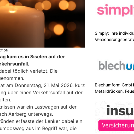
Simply: Ihre indivi
Versicherungsberat
KTION
 kam es in Siselen auf der
kehrsunfall.
abei tödlich verletzt. Die
fgenommen.
Blechumform GmbH: I
hat am Donnerstag, 21. Mai 2026, kurz
Metalldrücken, Feu
ng über einen Verkehrsunfall auf der
lten.
nissen war ein Lastwagen auf der
nach Aarberg unterwegs.
ünden erfasste der Lenker dabei ein
umoosweg aus im Begriff war, die