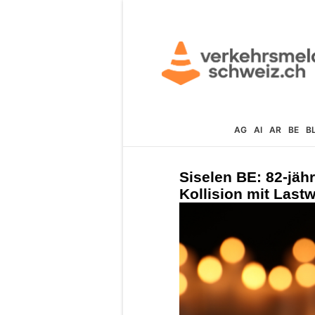
AG
AI
AR
BE
B
Siselen BE: 82-jähr
Kollision mit Last