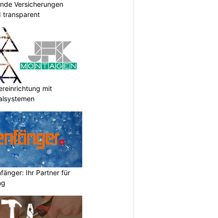
ende Versicherungen
d transparent
reinrichtung mit
galsystemen
änger: Ihr Partner für
ng