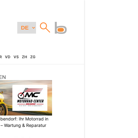
R
VD
VS
ZH
ZG
EN
endorf: Ihr Motorrad in
– Wartung & Reparatur