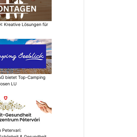
 Kreative Lösungen für
AG bietet Top-Camping
Mosen LU
 Petervari:
 Schönheit & Gesundheit