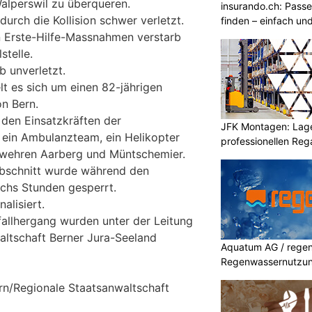
alperswil zu überqueren.
insurando.ch: Pass
urch die Kollision schwer verletzt.
finden – einfach un
en Erste-Hilfe-Massnahmen verstarb
stelle.
b unverletzt.
t es sich um einen 82-jährigen
n Bern.
 den Einsatzkräften der
JFK Montagen: Lage
 ein Ambulanzteam, ein Helikopter
professionellen Re
rwehren Aarberg und Müntschemier.
abschnitt wurde während den
echs Stunden gesperrt.
alisiert.
allhergang wurden unter der Leitung
altschaft Berner Jura-Seeland
Aquatum AG / regenf
Regenwassernutzu
ern/Regionale Staatsanwaltschaft