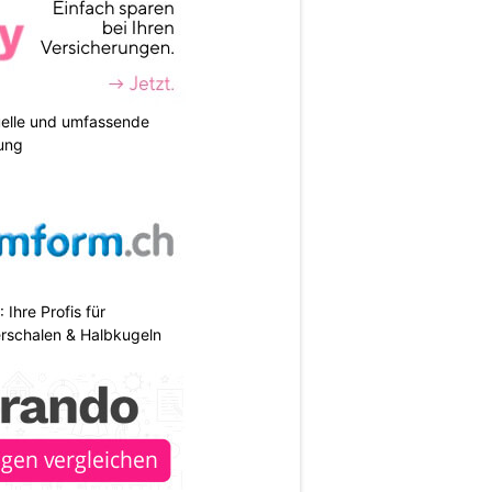
duelle und umfassende
ung
hre Profis für
erschalen & Halbkugeln