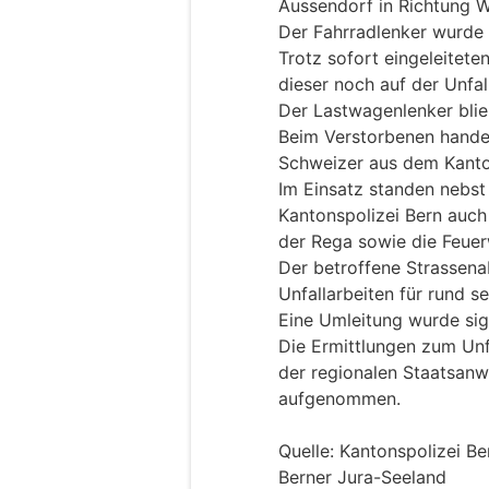
Aussendorf in Richtung W
Der Fahrradlenker wurde d
Trotz sofort eingeleitet
dieser noch auf der Unfall
Der Lastwagenlenker blie
Beim Verstorbenen handel
Schweizer aus dem Kanto
Im Einsatz standen nebst
Kantonspolizei Bern auch
der Rega sowie die Feue
Der betroffene Strassen
Unfallarbeiten für rund s
Eine Umleitung wurde sign
Die Ermittlungen zum Unf
der regionalen Staatsanw
aufgenommen.
Quelle: Kantonspolizei B
Berner Jura-Seeland