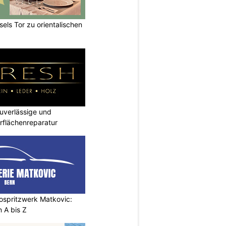
els Tor zu orientalischen
verlässige und
rflächenreparatur
ospritzwerk Matkovic:
 A bis Z