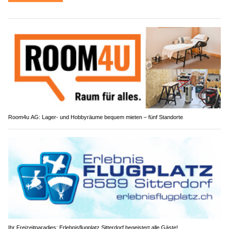
Room4u AG: Lager- und Hobbyräume bequem mieten – fünf Standorte
Ihr Freizeitparadies: Erlebnisflugplatz Sitterdorf begeistert alle Gäste!