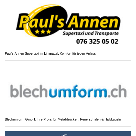
Paul's Annen Supertaxi im Limmattal: Komfort für jeden Anlass
Blechumform GmbH: Ihre Profis für Metalldrücken, Feuerschalen & Halbkugeln