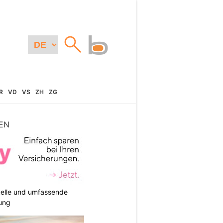
R
VD
VS
ZH
ZG
EN
duelle und umfassende
ung