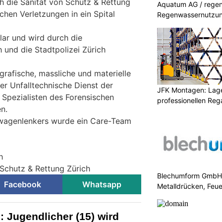
h die Sanität von Schutz & Rettung
Aquatum AG / regenf
chen Verletzungen in ein Spital
Regenwassernutzu
lar und wird durch die
 und die Stadtpolizei Zürich
grafische, massliche und materielle
r Unfalltechnische Dienst der
JFK Montagen: Lage
 Spezialisten des Forensischen
professionellen Re
en.
rwagenlenkers wurde ein Care-Team
h
 Schutz & Rettung Zürich
Blechumform GmbH: I
Facebook
Whatsapp
Metalldrücken, Feu
: Jugendlicher (15) wird