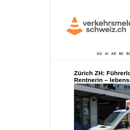
AG
AI
AR
BE
B
Zürich ZH: Führerl
Rentnerin – lebensg