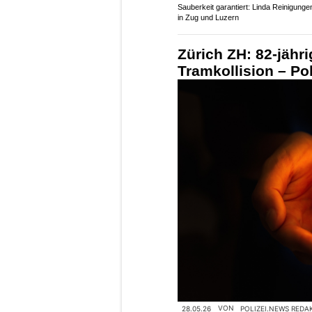
Sauberkeit garantiert: Linda Reinigun
in Zug und Luzern
Zürich ZH: 82-jähr
Tramkollision – Po
28.05.26
VON
POLIZEI.NEWS REDA