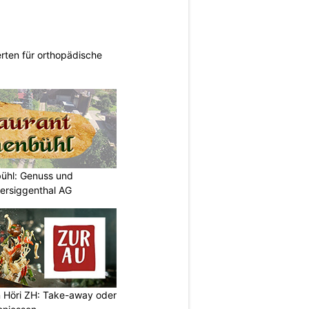
rten für orthopädische
bühl: Genuss und
tersiggenthal AG
n Höri ZH: Take-away oder