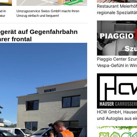
Restaurant Meierhöfl
d in
Umzugsservice Swiss GmbH macht Ihren
regionale Spezialitä
atur
Umzug einfach und bequem!
 gerät auf Gegenfahrbahn
rer frontal
Piaggio Center Szum
Vespa-Gefühl in Win
HCW GmbH, Hausen 
und Autoglas aus e