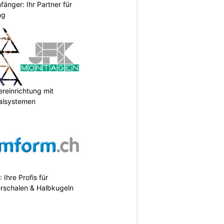
änger: Ihr Partner für
ng
reinrichtung mit
galsystemen
hre Profis für
erschalen & Halbkugeln