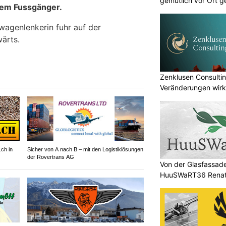
gemütlich vor Ort g
em Fussgänger.
wagenlenkerin fuhr auf der
ärts.
Zenklusen Consultin
Veränderungen wirk
umsetzen
.ch in
Sicher von A nach B – mit den Logistiklösungen
der Rovertrans AG
Von der Glasfassad
HuuSWaRT36 Renate