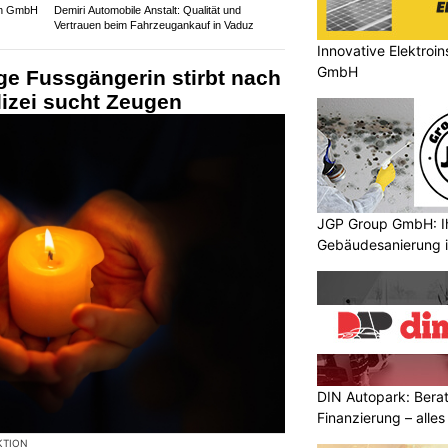
gen GmbH
Demiri Automobile Anstalt: Qualität und
Vertrauen beim Fahrzeugankauf in Vaduz
Innovative Elektroin
GmbH
ige Fussgängerin stirbt nach
lizei sucht Zeugen
JGP Group GmbH: Ih
Gebäudesanierung i
DIN Autopark: Berat
Finanzierung – alles
KTION