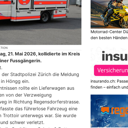
Motorrad-Center Düb
den besten Händen 
KTION
 21. Mai 2026, kollidierte im Kreis
einer Fussgängerin.
t.
 der Stadtpolizei Zürich die Meldung
 in Höngg ein.
insurando.ch: Pass
finden – einfach un
tnissen rollte ein Lieferwagen aus
en von der Verzweigung
eg in Richtung Regensdorferstrasse.
asste das führerlose Fahrzeug eine
m Trottoir unterwegs war. Sie wurde
und schwer verletzt.