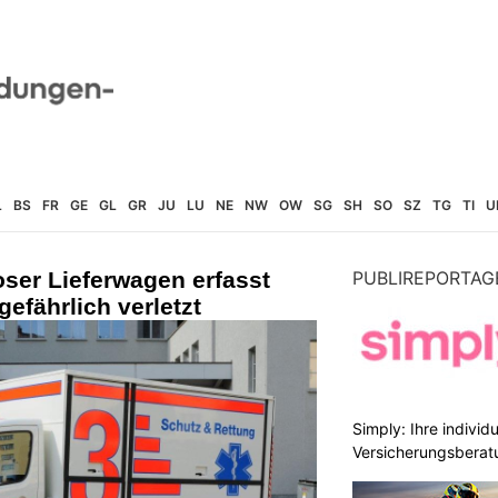
L
BS
FR
GE
GL
GR
JU
LU
NE
NW
OW
SG
SH
SO
SZ
TG
TI
U
oser Lieferwagen erfasst
PUBLIREPORTAG
efährlich verletzt
Simply: Ihre indivi
Versicherungsberat