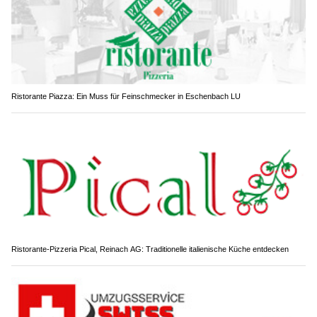
Ristorante Piazza: Ein Muss für Feinschmecker in Eschenbach LU
Ristorante-Pizzeria Pical, Reinach AG: Traditionelle italienische Küche entdecken