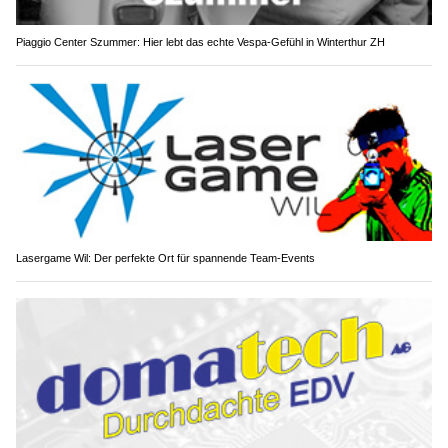
Piaggio Center Szummer: Hier lebt das echte Vespa-Gefühl in Winterthur ZH
Lasergame Wil: Der perfekte Ort für spannende Team-Events