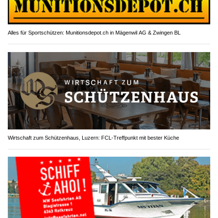
Alles für Sportschützen: Munitionsdepot.ch in Mägenwil AG & Zwingen BL
Wirtschaft zum Schützenhaus, Luzern: FCL-Treffpunkt mit bester Küche