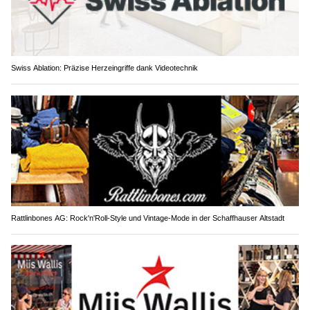
Swiss Ablation: Präzise Herzeingriffe dank Videotechnik
Rattlinbones AG: Rock'n'Roll-Style und Vintage-Mode in der Schaffhauser Altstadt