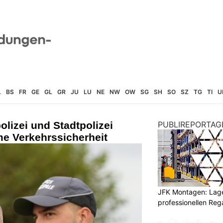
L
BS
FR
GE
GL
GR
JU
LU
NE
NW
OW
SG
SH
SO
SZ
TG
TI
U
lizei und Stadtpolizei
PUBLIREPORTAG
e Verkehrssicherheit
JFK Montagen: Lage
professionellen Re