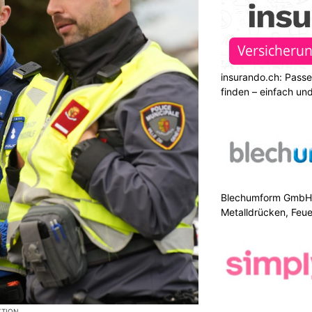
insurando.ch: Pass
finden – einfach un
Blechumform GmbH: I
Metalldrücken, Feu
KTION