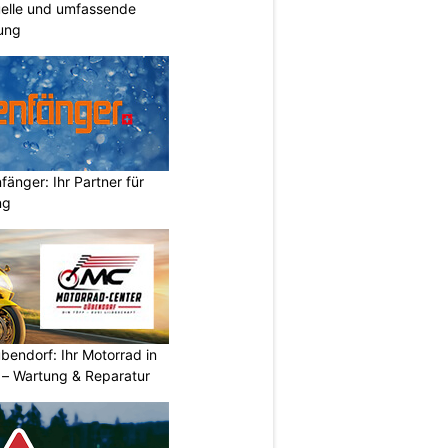
duelle und umfassende
ung
änger: Ihr Partner für
ng
endorf: Ihr Motorrad in
– Wartung & Reparatur