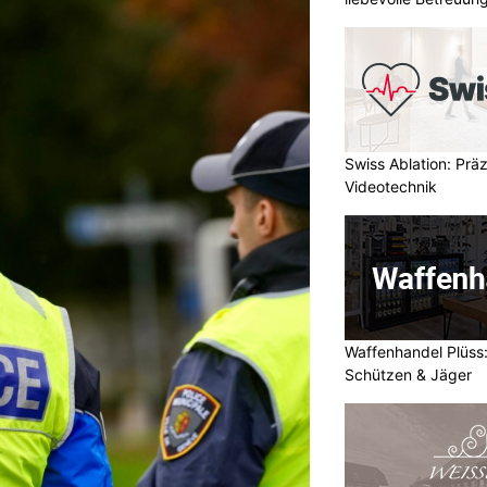
Swiss Ablation: Prä
Videotechnik
Waffenhandel Plüss:
Schützen & Jäger