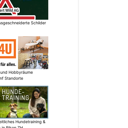
ssgeschneiderte Schilder
 und Hobbyräume
nf Standorte
itliches Hundetraining &
g in Rikon ZH