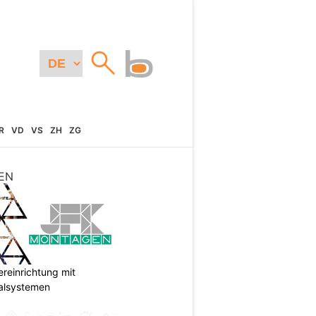
R
VD
VS
ZH
ZG
EN
reinrichtung mit
galsystemen