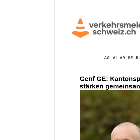
AG
AI
AR
BE
B
Genf GE: Kantonspo
stärken gemeinsam