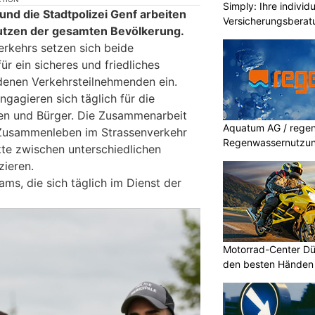
Simply: Ihre indivi
und die Stadtpolizei Genf arbeiten
Versicherungsberat
tzen der gesamten Bevölkerung.
erkehrs setzen sich beide
r ein sicheres und friedliches
denen Verkehrsteilnehmenden ein.
ngagieren sich täglich für die
nnen und Bürger. Die Zusammenarbeit
Aquatum AG / regenf
s Zusammenleben im Strassenverkehr
Regenwassernutzu
kte zwischen unterschiedlichen
zieren.
ams, die sich täglich im Dienst der
Motorrad-Center Düb
den besten Händen 