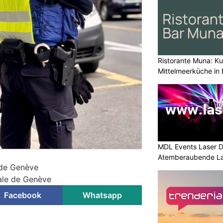
Ristorante Muna: Kul
Mittelmeerküche in 
MDL Events Laser D
Atemberaubende La
 de Genève
Anlässe
nale de Genève
Facebook
Whatsapp