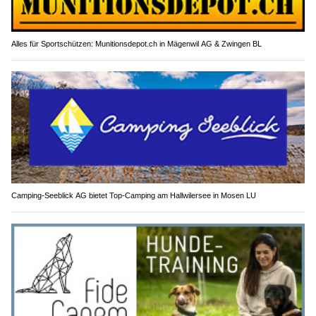
Alles für Sportschützen: Munitionsdepot.ch in Mägenwil AG & Zwingen BL
Camping-Seeblick AG bietet Top-Camping am Hallwilersee in Mosen LU