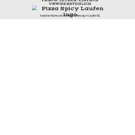
Restaurant Steinenbühl: Genuss und Gemütlichkeit in Untersiggenthal AG
Paul's Annen Supertaxi im Limmattal: Komfort für jeden Anlass
Ormalingen BL: Bauarbeiten nach Hangrutsch –
Kantonsstrasse zeitweise gesperrt