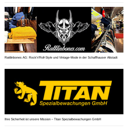
Rattlinbones AG: Rock'n'Roll-Style und Vintage-Mode in der Schaffhauser Altstadt
Ihre Sicherheit ist unsere Mission – Titan Spezialbewachungen GmbH