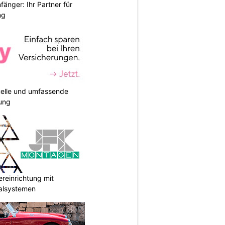
änger: Ihr Partner für
ng
duelle und umfassende
ung
reinrichtung mit
galsystemen