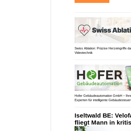
Swiss Ablation: Präzise Herzeingriffe d
Videotechnik
Hofer Gebäudeautomation GmbH – Ihr
Experten für intelligente Gebäudesteue
Iseltwald BE: Velo
fliegt Mann in krit