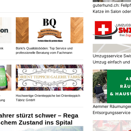
guterhund.ch: Fellp
Katze im Salon ode
ank
Bürki's Qualitätsböden: Top Service und
professionelle Beratung vom Fachmann
Umzugsservice Swi
Umzug einfach und
e
Hochwertige Orientteppiche bei Orientteppich
rung
Täbriz GmbH
Aemmer Räumungen
Entsorgungsservice
fahrer stürzt schwer – Rega
ischem Zustand ins Spital