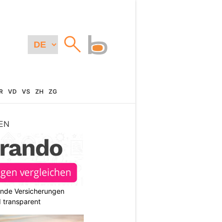
R
VD
VS
ZH
ZG
EN
ende Versicherungen
d transparent