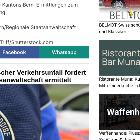
 Kantons Bern. Ermittlungen zum
ng.
BELMOT Swiss schüt
ern/Regionale Staatsanwaltschaft
und Klassiker
 Triff/Shutterstock.com
Facebook
Whatsapp
scher Verkehrsunfall fordert
sanwaltschaft ermittelt
Ristorante Muna: Kul
Mittelmeerküche in 
Waffenhandel Plüss:
Schützen & Jäger