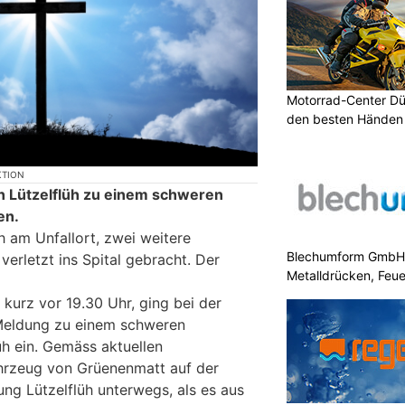
Motorrad-Center Düb
den besten Händen 
KTION
in Lützelflüh zu einem schweren
en.
h am Unfallort, zwei weitere
Blechumform GmbH: I
erletzt ins Spital gebracht. Der
Metalldrücken, Feu
 kurz vor 19.30 Uhr, ging bei der
 Meldung zu einem schweren
lüh ein. Gemäss aktuellen
ahrzeug von Grüenenmatt auf der
tung Lützelflüh unterwegs, als es aus