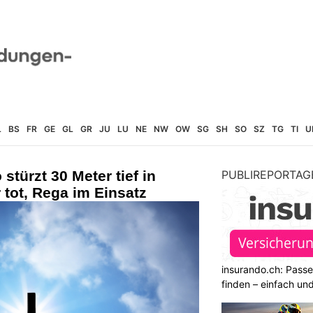
L
BS
FR
GE
GL
GR
JU
LU
NE
NW
OW
SG
SH
SO
SZ
TG
TI
U
 stürzt 30 Meter tief in
PUBLIREPORTAG
 tot, Rega im Einsatz
insurando.ch: Pass
finden – einfach un