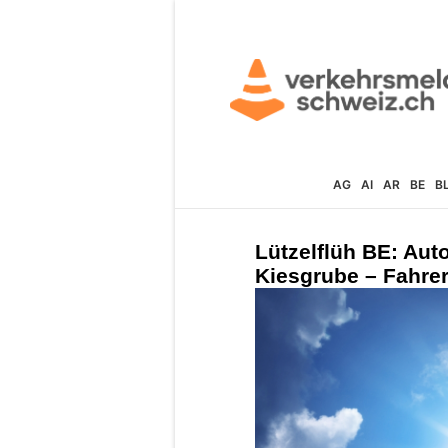
AG
AI
AR
BE
B
Lützelflüh BE: Auto
Kiesgrube – Fahrer