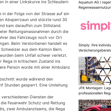
n in einer Linkskurve ins Schleudern
Aquatum AG / regenf
Regenwassernutzu
 in der Folge von der Strasse auf ein
en Absperrzaun und stürzte rund 30
und kam daraufhin zum Stillstand.
teter Rettungsmassnahmen durch die
Fahrer des Fahrzeugs noch vor Ort
ngen. Beim Verstorbenen handelt es
Simply: Ihre indivi
n Schweizer aus dem Kanton Bern.
Versicherungsberat
wurden beim Unfall schwer verletzt.
r Rega in kritischem Zustand ins
itere Person wurde mit einer Ambulanz
abschnitt wurde während den
ünf Stunden gesperrt. Eine Umleitung
JFK Montagen: Lage
professionellen Re
 verschiedenen Diensten der
 die Feuerwehr Schutz und Rettung
dis, zwei Ambulanzteams, die Rega