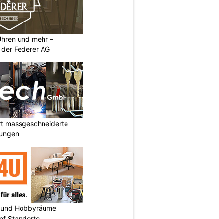
 Uhren und mehr –
 der Federer AG
rt massgeschneiderte
sungen
 und Hobbyräume
nf Standorte