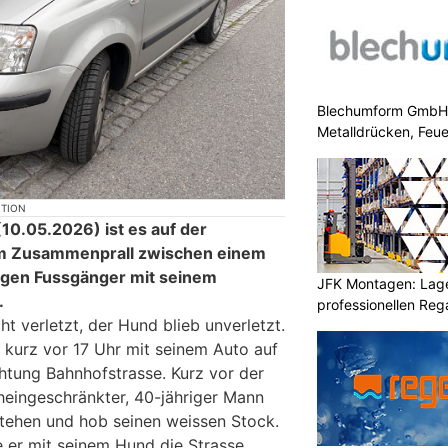
Blechumform GmbH: I
Metalldrücken, Feu
KTION
0.05.2026) ist es auf der
em Zusammenprall zwischen einem
igen Fussgänger mit seinem
JFK Montagen: Lage
.
professionellen Re
t verletzt, der Hund blieb unverletzt.
r kurz vor 17 Uhr mit seinem Auto auf
chtung Bahnhofstrasse. Kurz vor der
heingeschränkter, 40-jähriger Mann
tehen und hob seinen weissen Stock.
 er mit seinem Hund die Strasse,