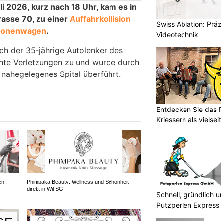
i 2026, kurz nach 18 Uhr, kam es in
asse 70, zu einer
Auffahrkollision
Swiss Ablation: Prä
ersonenwagen
.
Videotechnik
sich der 35-jährige Autolenker des
chte Verletzungen zu und wurde durch
 nahegelegenes Spital überführt.
Entdecken Sie das 
Kriessern als vielsei
en:
Phimpaka Beauty: Wellness und Schönheit
direkt in Wil SG
Schnell, gründlich u
Putzperlen Express 