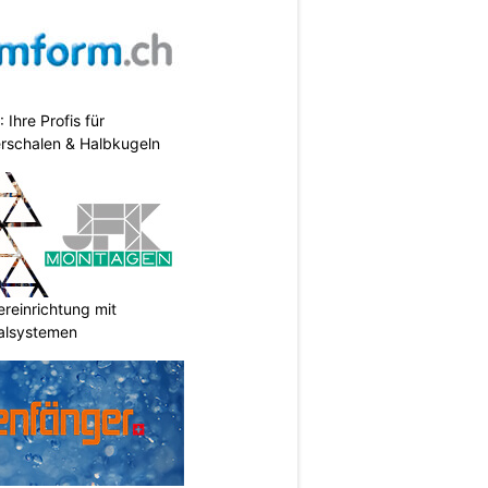
hre Profis für
erschalen & Halbkugeln
reinrichtung mit
galsystemen