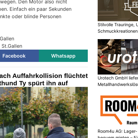
ewegen. Den Motor also nicht
pen. Einfach ein paar Sekunden
nkte oder blinde Personen
Stilvolle Trauringe,
Schmuckkreationen
.Gallen
 St.Gallen
Facebook
Whatsapp
ch Auffahrkollision flüchtet
Urotech GmbH liefe
thund Ty spürt ihn auf
Metallhandwerkslö
Room4u AG: Lager-
bequem mieten – fü