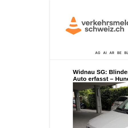
AG
AI
AR
BE
B
Widnau SG: Blinde
Auto erfasst – Hund