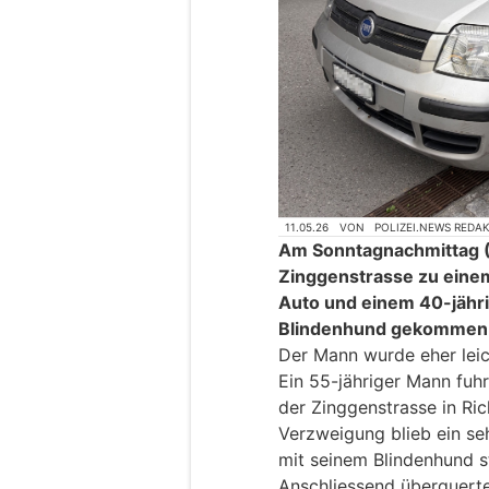
11.05.26
VON
POLIZEI.NEWS REDA
Am Sonntagnachmittag (1
Zinggenstrasse zu ein
Auto und einem 40-jähr
Blindenhund gekommen
Der Mann wurde eher leich
Ein 55-jähriger Mann fuh
der Zinggenstrasse in Ri
Verzweigung blieb ein se
mit seinem Blindenhund s
Anschliessend überquerte