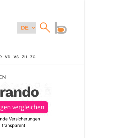
R
VD
VS
ZH
ZG
EN
ende Versicherungen
d transparent