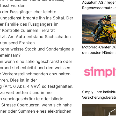
Aquatum AG / regenf
fasst wurden.
Regenwassernutzu
h der Fussgänger eher leichte
ungsdienst brachte ihn ins Spital. Der
er Familie des Fussgängers im
 Kontrolle zu einem Tierarzt
letzt. Am Auto entstand Sachschaden
n tausend Franken.
Motorrad-Center Düb
tene weisse Stock und Sondersignale
den besten Händen 
gemeinsam?
nn wenn eine seheingeschränkte oder
nrand stehenbleibt und den weissen
e Verkehrsteilnehmenden anzuhalten
ren. Dies ist in der
 (Art. 6 Abs. 4 VRV) so festgehalten.
Simply: Ihre indivi
 zu weit entfernt und immer
Versicherungsberat
nn seheingeschränkte oder blinde
 Strasse überqueren, wenn sich nahe
ner oder Summen eines elektrischen