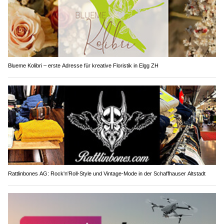
Blueme Kolibri – erste Adresse für kreative Floristik in Elgg ZH
Rattlinbones AG: Rock'n'Roll-Style und Vintage-Mode in der Schaffhauser Altstadt