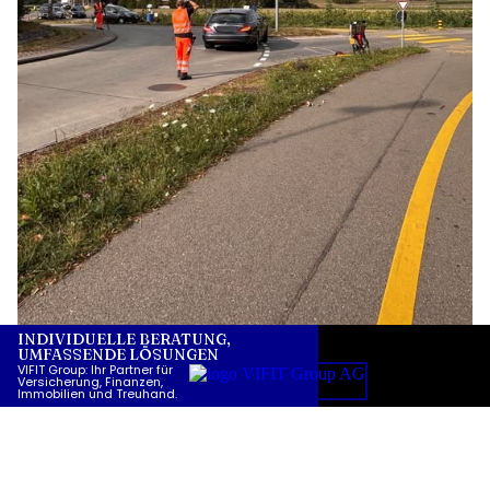
26.07.26
VON
POLIZEI.NEWS REDAKTION
Bei einer Kollision zwischen einem Personenwagen und
einer Velolenkerin ist die Zweiradfahrerin am
Samstagnachmittag (25.07.2026) in Riedikon (Gemeinde
Uster) schwer verletzt worden.
Die 63-jährige Frau wurde nach der Erstversorgung ins Spital