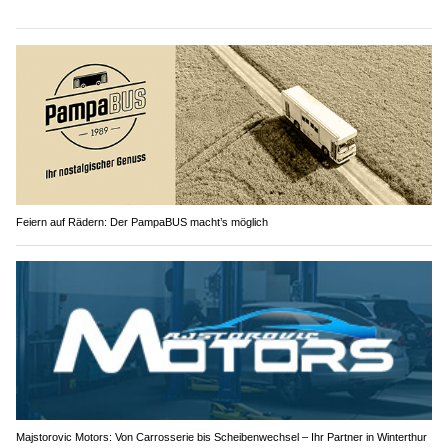
Feiern auf Rädern: Der PampaBUS macht’s möglich
Majstorovic Motors: Von Carrosserie bis Scheibenwechsel – Ihr Partner in Winterthur