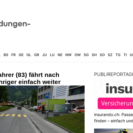
L
BS
FR
GE
GL
GR
JU
LU
NE
NW
OW
SG
SH
SO
SZ
TG
TI
U
hrer (83) fährt nach
PUBLIREPORTAG
hriger einfach weiter
insurando.ch: Pass
finden – einfach un