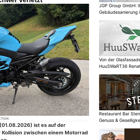
JGP Group GmbH: Ih
Gebäudesanierung i
Von der Glasfassad
HuuSWaRT36 Renate
Restaurant Bar Stern
KTION
Genuss & Geselligke
01.08.2026) ist es auf der
r Kollision zwischen einem Motorrad