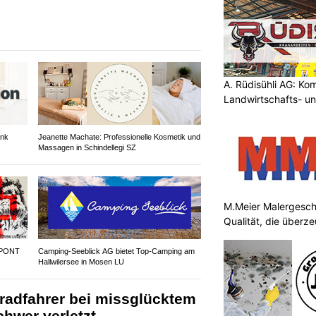
A. Rüdisühli AG: Ko
Landwirtschafts- u
ank
Jeanette Machate: Professionelle Kosmetik und
Massagen in Schindellegi SZ
M.Meier Malergesch
Qualität, die überz
 PONT
Camping-Seeblick AG bietet Top-Camping am
Hallwilersee in Mosen LU
radfahrer bei missglücktem
hwer verletzt