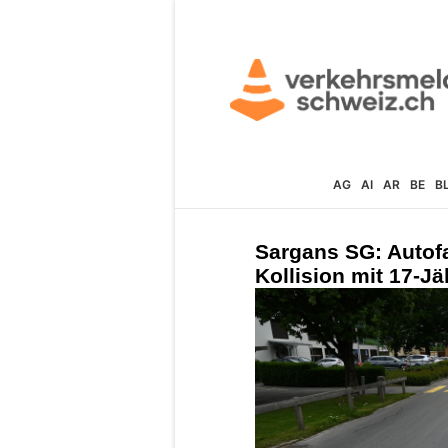
AG
AI
AR
BE
B
Sargans SG: Autofa
Kollision mit 17-Jä