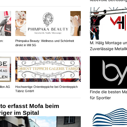
en:
Phimpaka Beauty: Wellness und Schönheit
M. Hälg Montage u
direkt in Wil SG
Zuverlässige Metall
illon AG
Hochwertige Orientteppiche bei Orientteppich
Finde die besten Ma
Täbriz GmbH
für Sportler
to erfasst Mofa beim
iger im Spital