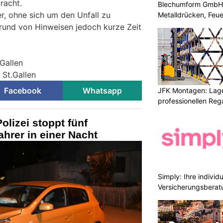
racht.
Blechumform GmbH: I
r, ohne sich um den Unfall zu
Metalldrücken, Feu
rund von Hinweisen jedoch kurze Zeit
.Gallen
 St.Gallen
Facebook
Whatsapp
JFK Montagen: Lage
professionellen Re
olizei stoppt fünf
ahrer in einer Nacht
Simply: Ihre indivi
Versicherungsberat