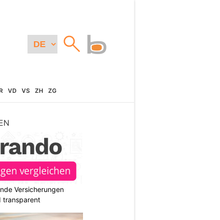
R
VD
VS
ZH
ZG
EN
ende Versicherungen
d transparent