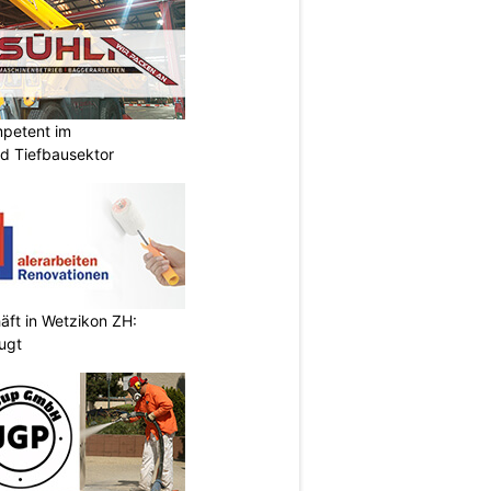
mpetent im
nd Tiefbausektor
äft in Wetzikon ZH:
eugt