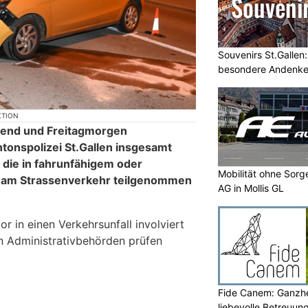
Souvenirs St.Gallen
besondere Andenke
KTION
end und Freitagmorgen
ntonspolizei St.Gallen insgesamt
 die in fahrunfähigem oder
Mobilität ohne Sorg
am Strassenverkehr teilgenommen
AG in Mollis GL
r in einen Verkehrsunfall involviert
n Administrativbehörden prüfen
Fide Canem: Ganzhe
liebevolle Betreuun