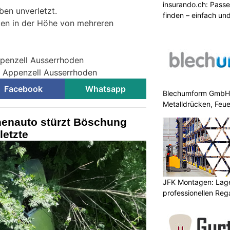
insurando.ch: Pass
ben unverletzt.
finden – einfach un
en in der Höhe von mehreren
ppenzell Ausserrhoden
ei Appenzell Ausserrhoden
Facebook
Whatsapp
Blechumform GmbH: I
Metalldrücken, Feu
nenauto stürzt Böschung
letzte
JFK Montagen: Lage
professionellen Re