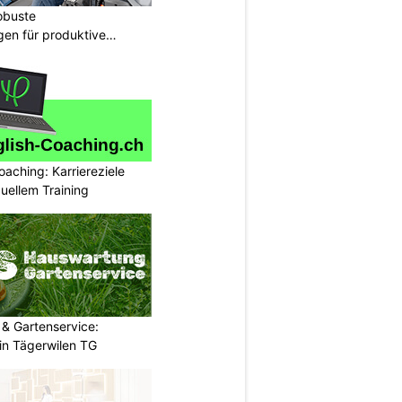
obuste
gen für produktive
oaching: Karriereziele
duellem Training
& Gartenservice:
in Tägerwilen TG