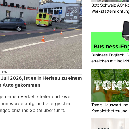
Bott Schweiz AG: R
Werkstatteinrichtun
Arbeitsplätze
Business Englisch C
erreichen mit indivi
KTION
Juli 2026, ist es in Herisau zu einem
em Auto gekommen.
gen einen Verkehrsteiler und zwei
ann wurde aufgrund allergischer
Tom's Hauswartung 
gsdienst ins Spital überführt.
Komplettbetreuung 