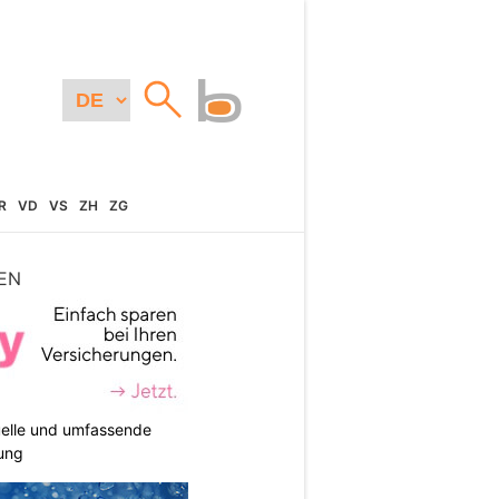
R
VD
VS
ZH
ZG
EN
duelle und umfassende
ung