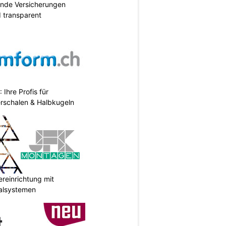
ende Versicherungen
d transparent
hre Profis für
erschalen & Halbkugeln
reinrichtung mit
galsystemen