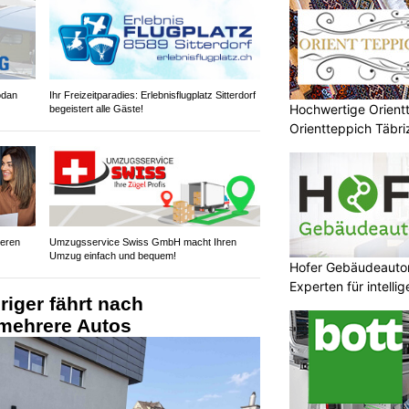
odan
Ihr Freizeitparadies: Erlebnisflugplatz Sitterdorf
Hochwertige Orient
begeistert alle Gäste!
Orientteppich Täbr
heren
Umzugsservice Swiss GmbH macht Ihren
Umzug einfach und bequem!
Hofer Gebäudeauto
Experten für intell
riger fährt nach
mehrere Autos