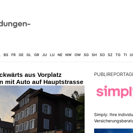
L
BS
FR
GE
GL
GR
JU
LU
NE
NW
OW
SG
SH
SO
SZ
TG
TI
U
ckwärts aus Vorplatz
PUBLIREPORTAG
on mit Auto auf Hauptstrasse
Simply: Ihre indivi
Versicherungsberat