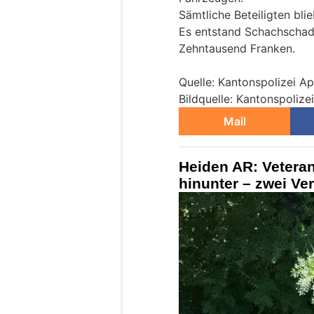
Sämtliche Beteiligten blie
Es entstand Schachschad
Zehntausend Franken.
Quelle: Kantonspolizei A
Bildquelle: Kantonspoliz
Mail
Heiden AR: Vetera
hinunter – zwei Ver