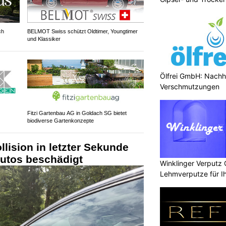
TG
ch
BELMOT Swiss schützt Oldtimer, Youngtimer
und Klassiker
Ölfrei GmbH: Nachha
Verschmutzungen
Fitzi Gartenbau AG in Goldach SG bietet
biodiverse Gartenkonzepte
llision in letzter Sekunde
Autos beschädigt
Winklinger Verputz
Lehmverputze für Ih