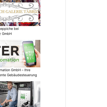
teppiche bei
iz GmbH
mation GmbH – Ihre
igente Gebäudesteuerung