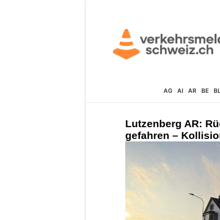
AG
AI
AR
BE
B
Lutzenberg AR: Rü
gefahren – Kollisi