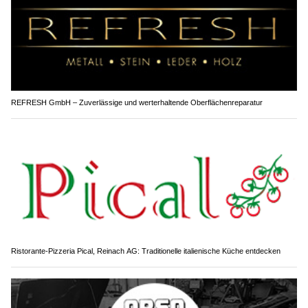
REFRESH GmbH – Zuverlässige und werterhaltende Oberflächenreparatur
Ristorante-Pizzeria Pical, Reinach AG: Traditionelle italienische Küche entdecken