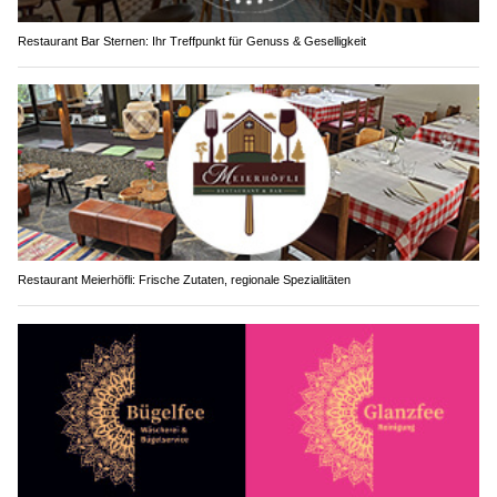
Restaurant Bar Sternen: Ihr Treffpunkt für Genuss & Geselligkeit
Restaurant Meierhöfli: Frische Zutaten, regionale Spezialitäten