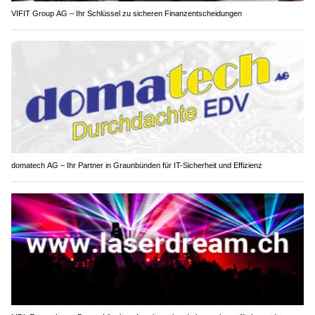
VIFIT Group AG – Ihr Schlüssel zu sicheren Finanzentscheidungen
domatech AG – Ihr Partner in Graunbünden für IT-Sicherheit und Effizienz