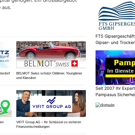
Spital geflogen. Ein Grossaufgebot
 aus.
FTS Gipsergeschäft 
Gipser- und Trocken
TG
tterdorf
BELMOT Swiss schützt Oldtimer, Youngtimer
und Klassiker
Seit 2007 Ihr Expert
Pampasus Sicherhe
ren
VIFIT Group AG – Ihr Schlüssel zu sicheren
Finanzentscheidungen