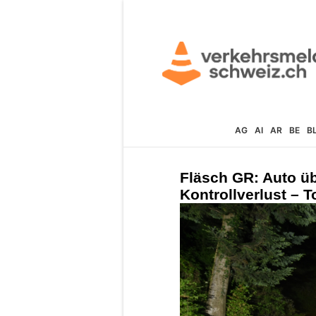
AG
AI
AR
BE
B
Fläsch GR: Auto ü
Kontrollverlust – 