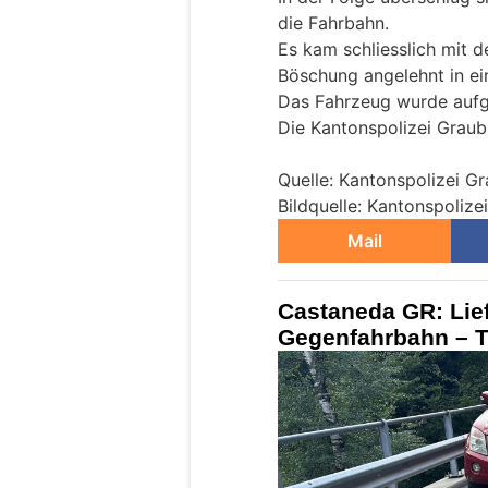
die Fahrbahn.
Es kam schliesslich mit d
Böschung angelehnt in ein
Das Fahrzeug wurde aufg
Die Kantonspolizei Graub
Quelle: Kantonspolizei G
Bildquelle: Kantonspoliz
Mail
Castaneda GR: Lie
Gegenfahrbahn – Töf