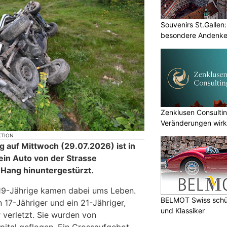
Souvenirs St.Gallen
besondere Andenke
Zenklusen Consultin
Veränderungen wirk
umsetzen
KTION
g auf Mittwoch (29.07.2026) ist in
ein Auto von der Strasse
Hang hinuntergestürzt.
 19-Jährige kamen dabei ums Leben.
BELMOT Swiss schüt
n 17-Jähriger und ein 21-Jähriger,
und Klassiker
 verletzt. Sie wurden von