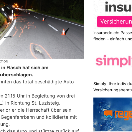
insurando.ch: Pass
finden – einfach un
KTION
 in Fläsch hat sich am
 überschlagen.
nnten das total beschädigte Auto
Simply: Ihre indivi
Versicherungsberat
n 21.15 Uhr in Begleitung von drei
) in Richtung St. Luzisteig.
rlor er die Herrschaft über sein
 Gegenfahrbahn und kollidierte mit
hung.
ich das Auto und stürzte zurück auf