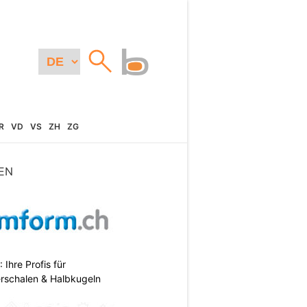
R
VD
VS
ZH
ZG
EN
hre Profis für
erschalen & Halbkugeln