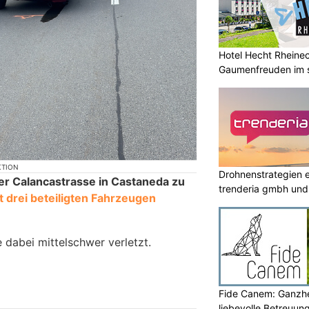
Hotel Hecht Rheinec
Gaumenfreuden im s
KTION
Drohnenstrategien e
der Calancastrasse in Castaneda zu
trenderia gmbh und 
t drei beteiligten Fahrzeugen
 dabei mittelschwer verletzt.
Fide Canem: Ganzhe
liebevolle Betreuun