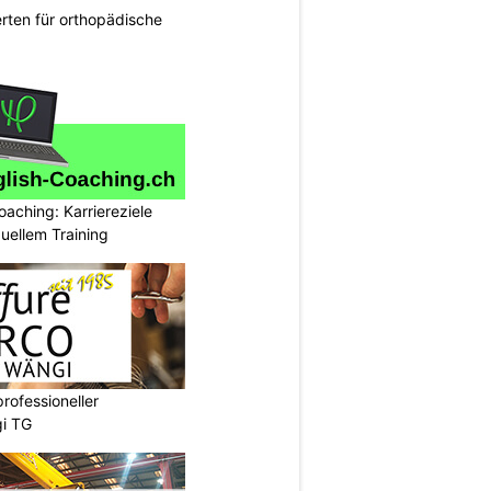
rten für orthopädische
oaching: Karriereziele
duellem Training
professioneller
gi TG