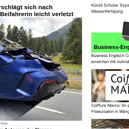
Künzli Schuhe: Expe
rschlägt sich nach
Massanfertigung
eifahrerin leicht verletzt
Business Englisch C
erreichen mit indivi
Coiffure Marco: Ihr 
Friseursalon in Wän
KTION