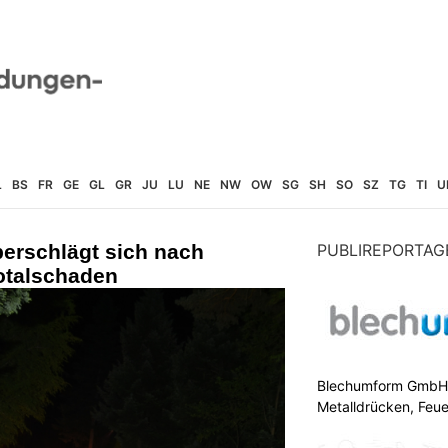
L
BS
FR
GE
GL
GR
JU
LU
NE
NW
OW
SG
SH
SO
SZ
TG
TI
U
berschlägt sich nach
PUBLIREPORTAG
Totalschaden
Blechumform GmbH: I
Metalldrücken, Feu