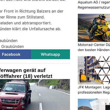
Aquatum AG / regenf
Regenwassernutzu
er Front in Richtung Balzers an der
er Rinne zum Stillstand.
eladen und abtransportiert.
ünden klärt die Unfallursache ab.
raubünden
Motorrad-Center Düb
ei Graubünden
den besten Händen 
Facebook
Whatsapp
ferwagen gerät auf
ffahrer (18) verletzt
JFK Montagen: Lage
professionellen Re