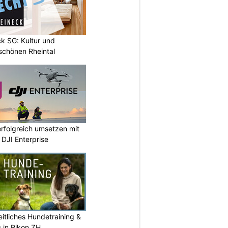
k SG: Kultur und
chönen Rheintal
rfolgreich umsetzen mit
DJI Enterprise
itliches Hundetraining &
g in Rikon ZH