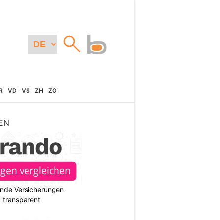
R
VD
VS
ZH
ZG
EN
ende Versicherungen
d transparent