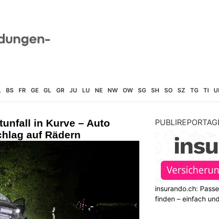
L
BS
FR
GE
GL
GR
JU
LU
NE
NW
OW
SG
SH
SO
SZ
TG
TI
U
tunfall in Kurve – Auto
PUBLIREPORTAG
chlag auf Rädern
insurando.ch: Pass
finden – einfach un