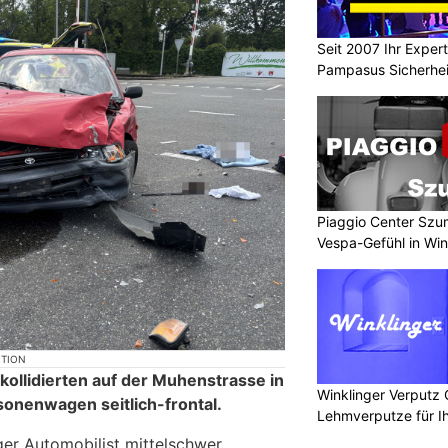
Seit 2007 Ihr Expert
Pampasus Sicherhe
Piaggio Center Szum
Vespa-Gefühl in Win
KTION
ollidierten auf der Muhenstrasse in
Winklinger Verputz
onenwagen seitlich-frontal.
Lehmverputze für Ih
ger Automobilist mittelschwer