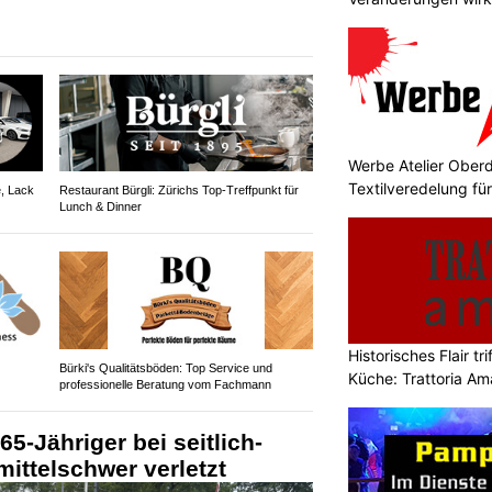
umsetzen
Werbe Atelier Ober
Textilveredelung fü
, Lack
Restaurant Bürgli: Zürichs Top-Treffpunkt für
Lunch & Dinner
Historisches Flair tr
Bürki's Qualitätsböden: Top Service und
Küche: Trattoria A
professionelle Beratung vom Fachmann
5-Jähriger bei seitlich-
 mittelschwer verletzt