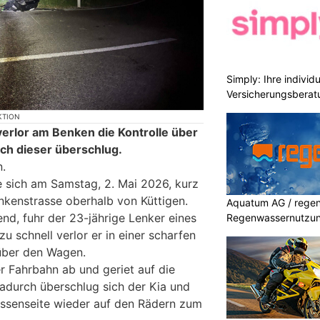
Simply: Ihre indivi
Versicherungsberat
KTION
verlor am Benken die Kontrolle über
ch dieser überschlug.
n.
te sich am Samstag, 2. Mai 2026, kurz
nkenstrasse oberhalb von Küttigen.
Aquatum AG / regenf
d, fuhr der 23-jährige Lenker eines
Regenwassernutzu
u schnell verlor er in einer scharfen
 über den Wagen.
r Fahrbahn ab und geriet auf die
adurch überschlug sich der Kia und
assenseite wieder auf den Rädern zum