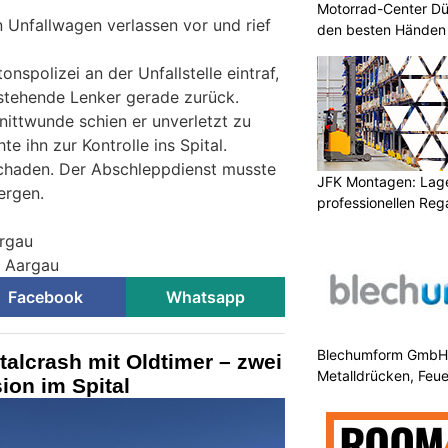
Motorrad-Center Düb
n Unfallwagen verlassen vor und rief
den besten Händen 
tonspolizei an der Unfallstelle eintraf,
stehende Lenker gerade zurück.
ittwunde schien er unverletzt zu
e ihn zur Kontrolle ins Spital.
chaden. Der Abschleppdienst musste
JFK Montagen: Lage
ergen.
professionellen Re
argau
i Aargau
Facebook
Whatsapp
Blechumform GmbH: I
alcrash mit Oldtimer – zwei
Metalldrücken, Feu
ion im Spital