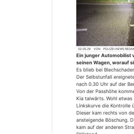
02.05.26
VON
POLIZEI.NEWS REDA
Ein junger Automobilist 
seinen Wagen, worauf si
Es blieb bei Blechschade
Der Selbstunfall ereigne
nach 0.30 Uhr auf der Be
Von der Passhöhe kommen
Kia talwärts. Wohl etwas z
Linkskurve die Kontrolle
Dieser kam rechts von de
ansteigende Böschung. D
kam auf der anderen Str