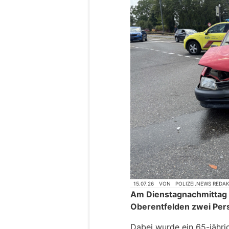
15.07.26
VON
POLIZEI.NEWS REDA
Am Dienstagnachmittag k
Oberentfelden zwei Pers
Dabei wurde ein 65-jähri