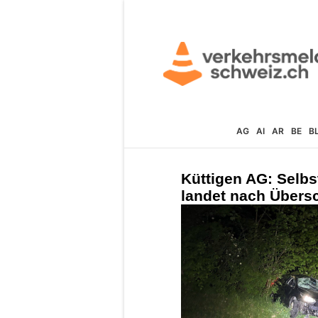
AG
AI
AR
BE
B
Küttigen AG: Selbs
landet nach Übers