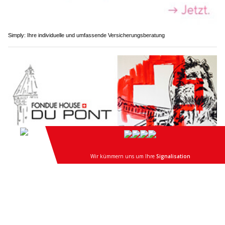
Simply: Ihre individuelle und umfassende Versicherungsberatung
Luzern erleben: FONDUE HOUSE DU PONT lädt zum Schweizer Fondue ein