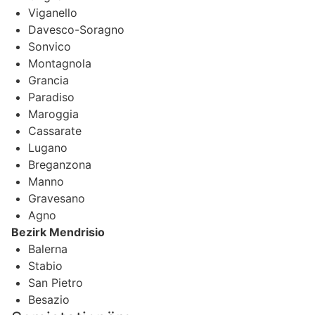
Viganello
Davesco-Soragno
Sonvico
Montagnola
Grancia
Paradiso
Maroggia
Cassarate
Lugano
Breganzona
Manno
Gravesano
Agno
Bezirk Mendrisio
Balerna
Stabio
San Pietro
Besazio