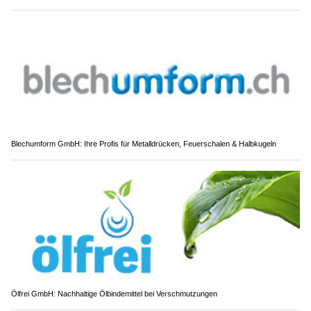
Blechumform GmbH: Ihre Profis für Metalldrücken, Feuerschalen & Halbkugeln
Ölfrei GmbH: Nachhaltige Ölbindemittel bei Verschmutzungen