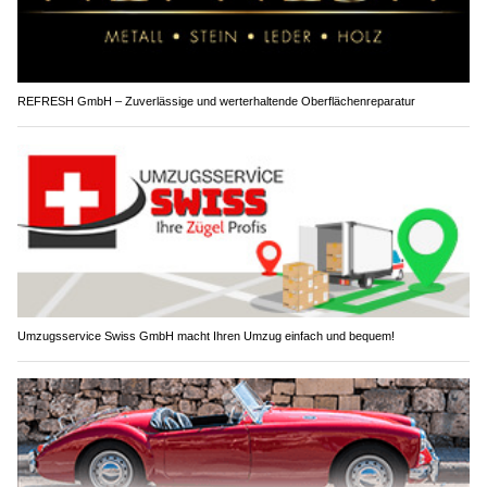
REFRESH GmbH – Zuverlässige und werterhaltende Oberflächenreparatur
Umzugsservice Swiss GmbH macht Ihren Umzug einfach und bequem!