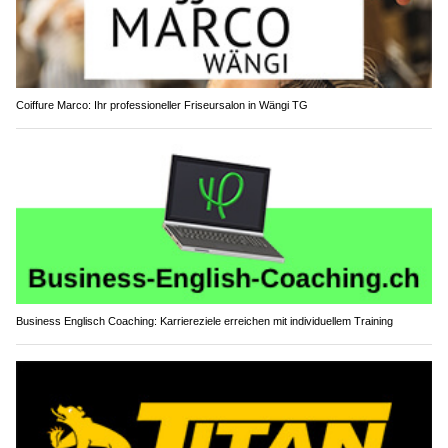
Coiffure Marco: Ihr professioneller Friseursalon in Wängi TG
Business Englisch Coaching: Karriereziele erreichen mit individuellem Training