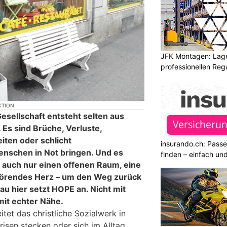
JFK Montagen: Lage
professionellen Re
KTION
esellschaft entsteht selten aus
Es sind Brüche, Verluste,
iten oder schlicht
insurando.ch: Pass
nschen in Not bringen. Und es
finden – einfach un
 auch nur einen offenen Raum, eine
hörendes Herz – um den Weg zurück
au hier setzt HOPE an. Nicht mit
it echter Nähe.
itet das christliche Sozialwerk in
isen stecken oder sich im Alltag