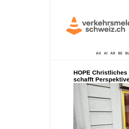
AG
AI
AR
BE
B
HOPE Christliches 
schafft Perspekti