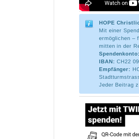
HOPE Christli
Mit einer Spend
ermöglichen – 
mitten in der R
Spendenkonto
IBAN:
CH22 090
Empfänger:
HO
Stadtturmstras
Jeder Beitrag z