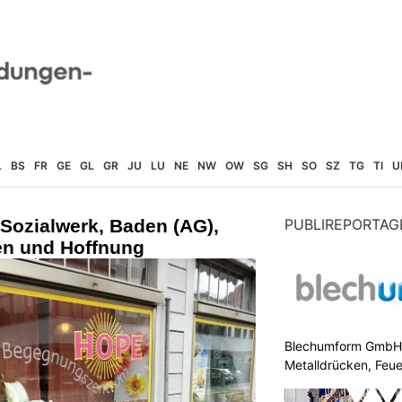
L
BS
FR
GE
GL
GR
JU
LU
NE
NW
OW
SG
SH
SO
SZ
TG
TI
U
Sozialwerk, Baden (AG),
PUBLIREPORTAG
ven und Hoffnung
Blechumform GmbH: I
Metalldrücken, Feu