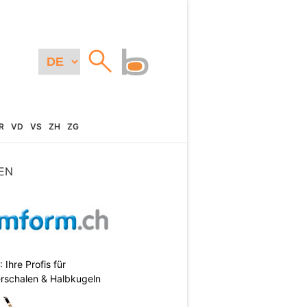
R
VD
VS
ZH
ZG
EN
hre Profis für
erschalen & Halbkugeln