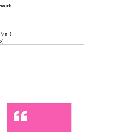
lwerk
)
Mail)
b)