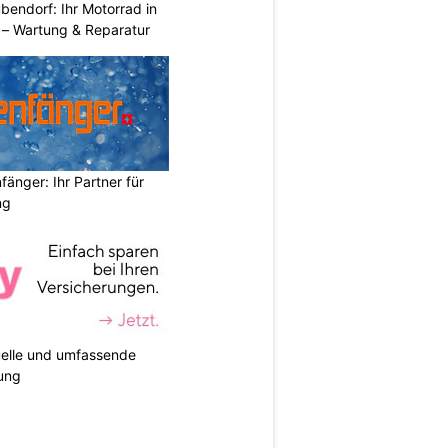
endorf: Ihr Motorrad in
– Wartung & Reparatur
änger: Ihr Partner für
ng
duelle und umfassende
ung
N