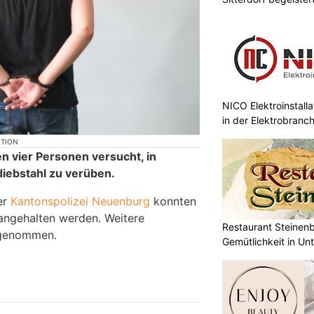
NICO Elektroinstall
in der Elektrobranc
KTION
vier Personen versucht, in
iebstahl zu verüben.
er
Kantonspolizei Neuenburg
konnten
angehalten werden. Weitere
Restaurant Steinen
fgenommen.
Gemütlichkeit in Un