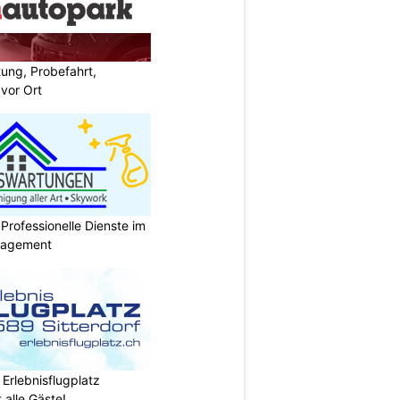
ung, Probefahrt,
 vor Ort
rofessionelle Dienste im
anagement
 Erlebnisflugplatz
 alle Gäste!