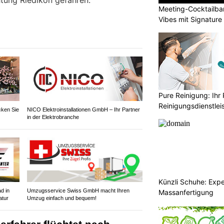
chtung Riedikon gefahren.
Meeting-Cocktailba
Vibes mit Signature
Pure Reinigung: Ihr 
Reinigungsdienstlei
cken Sie
NICO Elektroinstallationen GmbH – Ihr Partner
in der Elektrobranche
Künzli Schuhe: Expe
d in
Umzugsservice Swiss GmbH macht Ihren
Massanfertigung
atur
Umzug einfach und bequem!