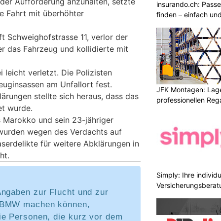
 der Aufforderung anzuhalten, setzte
insurando.ch: Pass
e Fahrt mit überhöhter
finden – einfach un
t Schweighofstrasse 11, verlor der
r das Fahrzeug und kollidierte mit
leicht verletzt. Die Polizisten
uginsassen am Unfallort fest.
JFK Montagen: Lage
lärungen stellte sich heraus, dass das
professionellen Re
t wurde.
s Marokko und sein 23-jähriger
wurden wegen des Verdachts auf
serdelikte für weitere Abklärungen in
ht.
Simply: Ihre indivi
Versicherungsberat
Angaben zur Flucht und zur
 BMW machen können,
ie Personen, die kurz vor dem