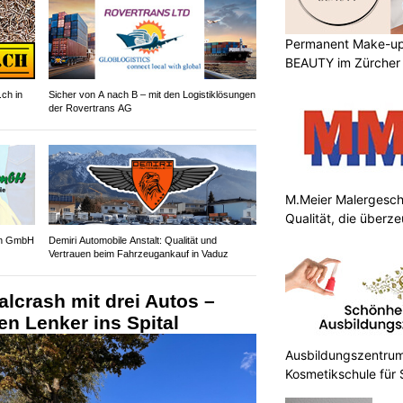
Permanent Make-up
BEAUTY im Zürcher
.ch in
Sicher von A nach B – mit den Logistiklösungen
der Rovertrans AG
M.Meier Malergesch
Qualität, die überz
gen GmbH
Demiri Automobile Anstalt: Qualität und
Vertrauen beim Fahrzeugankauf in Vaduz
alcrash mit drei Autos –
ten Lenker ins Spital
Ausbildungszentrum
Kosmetikschule für