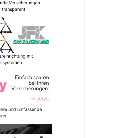
ende Versicherungen
d transparent
reinrichtung mit
galsystemen
duelle und umfassende
ung