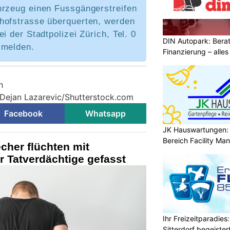
hrzeug einen Fussgängerstreifen
hofstrasse überquerten, werden
i der Stadtpolizei Zürich, Tel. 0
DIN Autopark: Berat
 melden.
Finanzierung – alles
h
 Dejan Lazarevic/Shutterstock.com
Facebook
Whatsapp
JK Hauswartungen: P
Bereich Facility M
cher flüchten mit
 Tatverdächtige gefasst
Ihr Freizeitparadies:
Sitterdorf begeistert