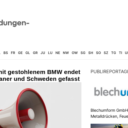
L
BS
FR
GE
GL
GR
JU
LU
NE
NW
OW
SG
SH
SO
SZ
TG
TI
U
 mit gestohlenem BMW endet
PUBLIREPORTAG
aner und Schweden gefasst
Blechumform GmbH: I
Metalldrücken, Feu