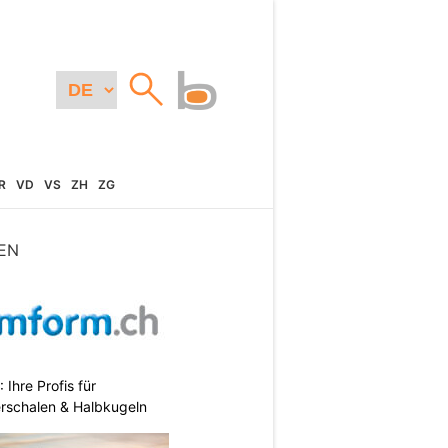
R
VD
VS
ZH
ZG
EN
hre Profis für
erschalen & Halbkugeln