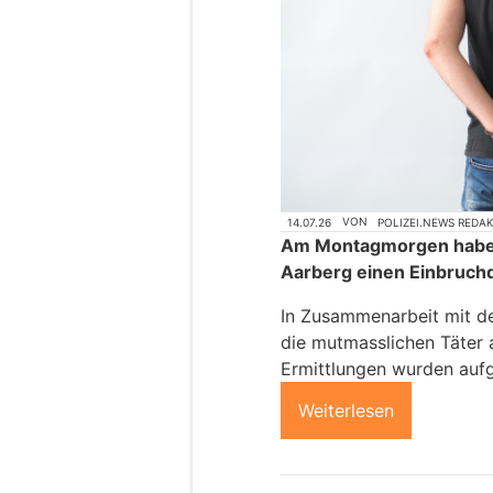
14.07.26
VON
POLIZEI.NEWS REDA
Am Montagmorgen haben 
Aarberg einen Einbruchd
In Zusammenarbeit mit d
die mutmasslichen Täter 
Ermittlungen wurden au
Weiterlesen