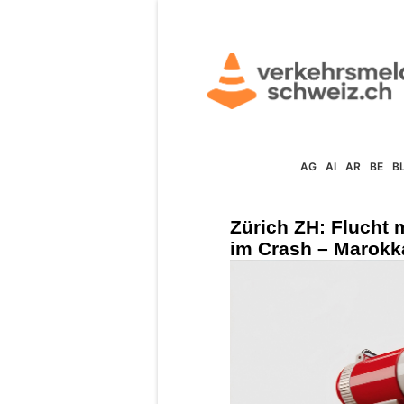
AG
AI
AR
BE
B
Zürich ZH: Flucht
im Crash – Marokk