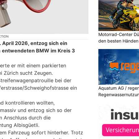
Motorrad-Center Düb
KTION
den besten Händen 
April 2026, entzog sich ein
m entwendeten BMW im Kreis 3
ierte er mit einem parkierten
ei Zürich sucht Zeugen.
Streifenwagenpatrouille bei der
erstrasse/Schweighofstrasse ein
Aquatum AG / regenf
Regenwassernutzu
d kontrollieren wollten,
 massiv und entzog sich so der
im Anschluss durch die
tung Albisgüetli.
em Fahrzeug sofort hinterher. Trotz