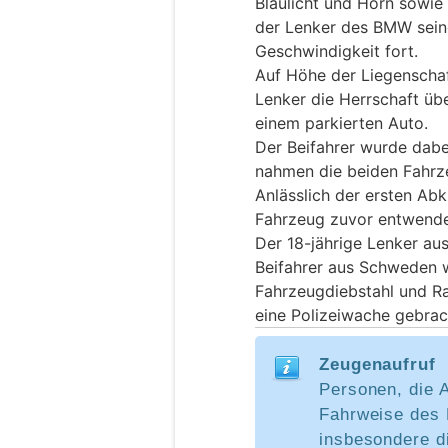
Blaulicht und Horn sowie
der Lenker des BMW sein
Geschwindigkeit fort.
Auf Höhe der Liegenschaf
Lenker die Herrschaft übe
einem parkierten Auto.
Der Beifahrer wurde dabei 
nahmen die beiden Fahrze
Anlässlich der ersten Abk
Fahrzeug zuvor entwende
Der 18-jährige Lenker au
Beifahrer aus Schweden 
Fahrzeugdiebstahl und Ra
eine Polizeiwache gebrac
Zeugenaufruf
Personen, die 
Fahrweise des
insbesondere d