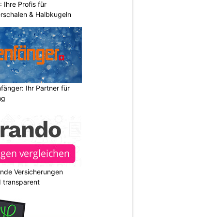
hre Profis für
erschalen & Halbkugeln
änger: Ihr Partner für
ng
ende Versicherungen
d transparent