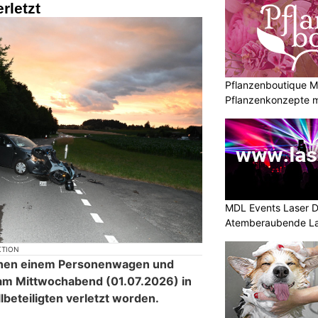
rletzt
Pflanzenboutique Mo
Pflanzenkonzepte mi
MDL Events Laser D
Atemberaubende La
Anlässe
KTION
ischen einem Personenwagen und
 am Mittwochabend (01.07.2026) in
lbeteiligten verletzt worden.