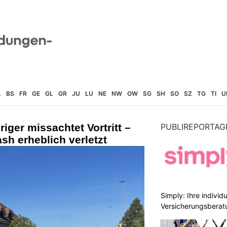
L
BS
FR
GE
GL
GR
JU
LU
NE
NW
OW
SG
SH
SO
SZ
TG
TI
U
iger missachtet Vortritt –
PUBLIREPORTAG
ash erheblich verletzt
Simply: Ihre indivi
Versicherungsberat