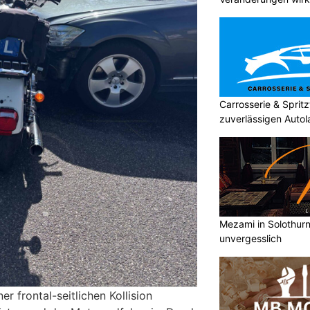
umsetzen
Carrosserie & Spri
zuverlässigen Autol
Mezami in Solothurn 
unvergesslich
er frontal-seitlichen Kollision