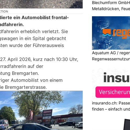
Blechumform GmbH: I
Metalldrücken, Feu
KTION
erte ein Automobilist frontal-
adfahrerin.
ahrerin erheblich verletzt. Sie
swagen in ein Spital gebracht
ten wurde der Führerausweis
Aquatum AG / regenf
. April 2026, kurz nach 10:30 Uhr,
Regenwassernutzu
rradfahrerin auf der
htung Bremgarten.
hriger Automobilist von einem
ie Bremgarterstrasse.
insurando.ch: Pass
finden – einfach un