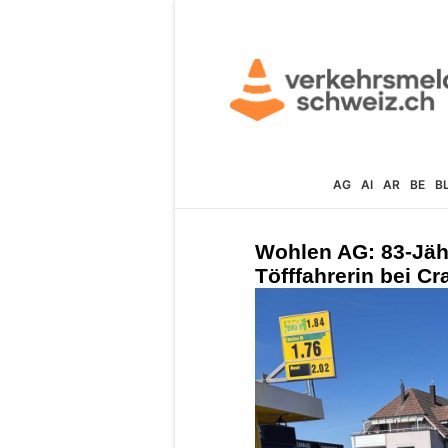
AG
AI
AR
BE
B
Wohlen AG: 83-Jähr
Töfffahrerin bei Cr