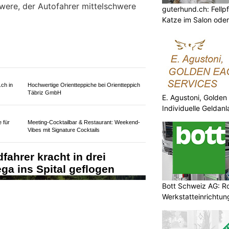
chwere, der Autofahrer mittelschwere
guterhund.ch: Fellp
Katze im Salon ode
E. Agustoni, Golden
Individuelle Geldan
.ch in
Hochwertige Orientteppiche bei Orientteppich
Täbriz GmbH
Bott Schweiz AG: R
Werkstatteinrichtun
Arbeitsplätze
 für
Meeting-Cocktailbar & Restaurant: Weekend-
Vibes mit Signature Cocktails