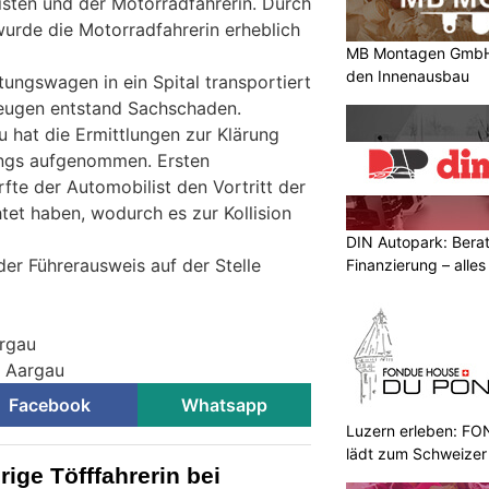
sten und der Motorradfahrerin. Durch
wurde die Motorradfahrerin erheblich
MB Montagen GmbH:
den Innenausbau
ungswagen in ein Spital transportiert
eugen entstand Sachschaden.
u hat die Ermittlungen zur Klärung
ngs aufgenommen. Ersten
fte der Automobilist den Vortritt der
tet haben, wodurch es zur Kollision
DIN Autopark: Berat
r Führerausweis auf der Stelle
Finanzierung – alles
argau
i Aargau
Facebook
Whatsapp
Luzern erleben: 
lädt zum Schweizer
ige Töfffahrerin bei