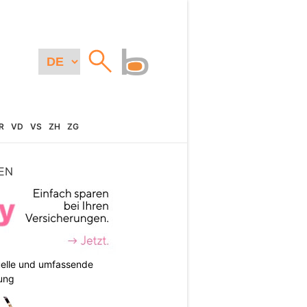
R
VD
VS
ZH
ZG
EN
duelle und umfassende
ung