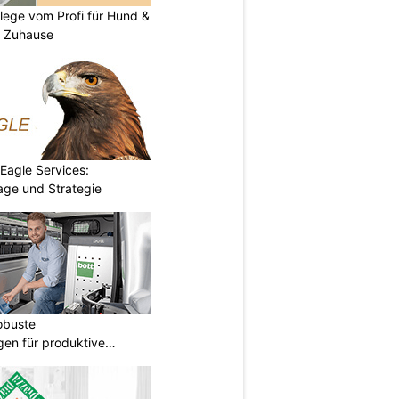
flege vom Profi für Hund &
r Zuhause
 Eagle Services:
lage und Strategie
obuste
gen für produktive