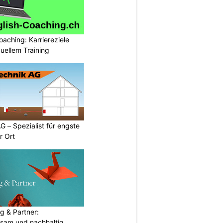
oaching: Karriereziele
duellem Training
G – Spezialist für engste
r Ort
g & Partner:
sam und nachhaltig