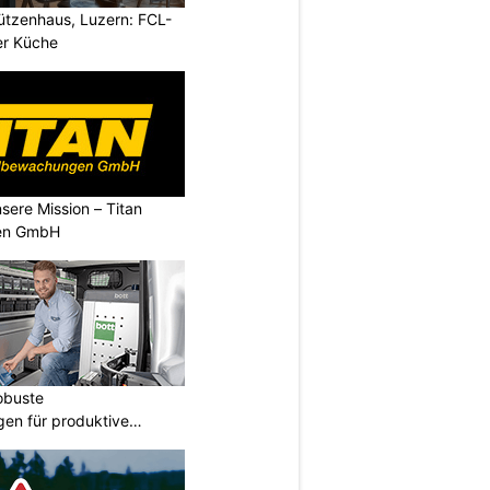
ützenhaus, Luzern: FCL-
er Küche
nsere Mission – Titan
en GmbH
obuste
gen für produktive