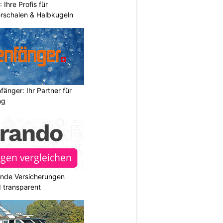
hre Profis für
erschalen & Halbkugeln
änger: Ihr Partner für
ng
ende Versicherungen
d transparent