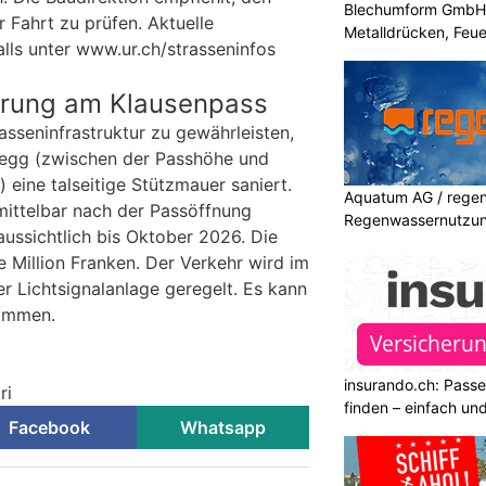
Blechumform GmbH: I
 Fahrt zu prüfen. Aktuelle
Metalldrücken, Feu
lls unter www.ur.ch/strasseninfos
erung am Klausenpass
asseninfrastruktur zu gewährleisten,
negg (zwischen der Passhöhe und
eine talseitige Stützmauer saniert.
Aquatum AG / regenf
mittelbar nach der Passöffnung
Regenwassernutzu
aussichtlich bis Oktober 2026. Die
 Million Franken. Der Verkehr wird im
er Lichtsignalanlage geregelt. Es kann
kommen.
insurando.ch: Pass
ri
finden – einfach un
Facebook
Whatsapp