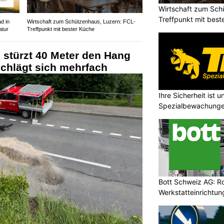
Wirtschaft zum Sch
Treffpunkt mit best
d in
Wirtschaft zum Schützenhaus, Luzern: FCL-
atur
Treffpunkt mit bester Küche
 stürzt 40 Meter den Hang
schlägt sich mehrfach
Ihre Sicherheit ist u
Spezialbewachung
Bott Schweiz AG: R
Werkstatteinrichtun
Arbeitsplätze