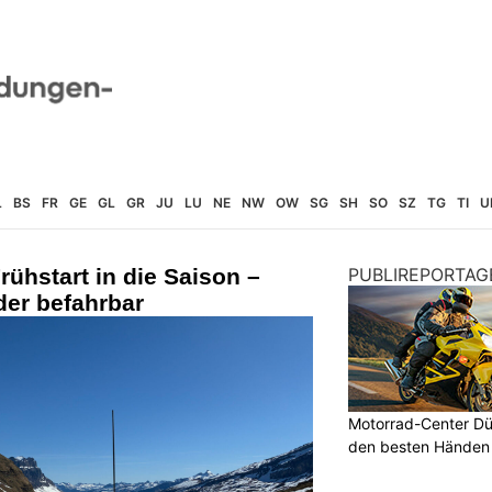
L
BS
FR
GE
GL
GR
JU
LU
NE
NW
OW
SG
SH
SO
SZ
TG
TI
U
ühstart in die Saison –
PUBLIREPORTAG
der befahrbar
Motorrad-Center Düb
den besten Händen 