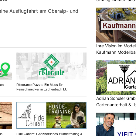
eine Ausflugfahrt am Oberalp- und
Ihre Vision im Mode
Kaufmann Modellba
ren
Ristorante Piazza: Ein Muss für
Feinschmecker in Eschenbach LU
Adrian Schuler GmbH
Gartenunterhalt & -
la
Fide Canem: Ganzheitliches Hundetraining &