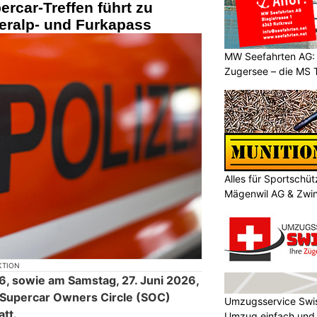
rcar-Treffen führt zu
ralp- und Furkapass
MW Seefahrten AG: 
Zugersee – die MS T
Alles für Sportschü
Mägenwil AG & Zwi
KTION
6, sowie am Samstag, 27. Juni 2026,
s Supercar Owners Circle (SOC)
Umzugsservice Swi
tt.
Umzug einfach und