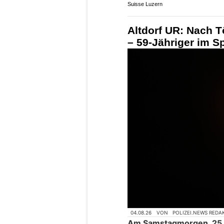
Suisse Luzern
Altdorf UR: Nach T
– 59-Jähriger im Sp
04.08.26
VON
POLIZEI.NEWS REDA
Am Samstagmorgen, 25. J