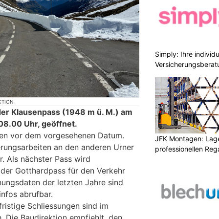
Simply: Ihre indivi
Versicherungsberat
KTION
 der Klausenpass (1948 m ü. M.) am
 08.00 Uhr, geöffnet.
hen vor dem vorgesehenen Datum.
JFK Montagen: Lage
rungsarbeiten an den anderen Urner
professionellen Re
. Als nächster Pass wird
i der Gotthardpass für den Verkehr
nungsdaten der letzten Jahre sind
nfos abrufbar.
ristige Schliessungen sind im
. Die Baudirektion empfiehlt, den