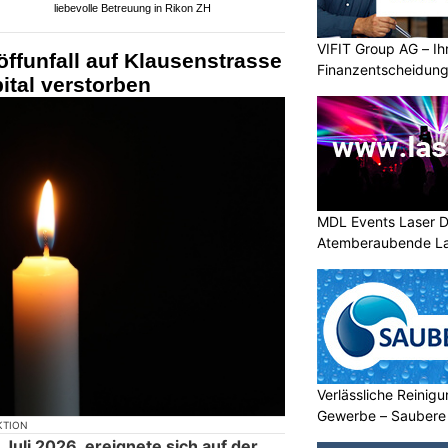
liebevolle Betreuung in Rikon ZH
VIFIT Group AG – Ih
öffunfall auf Klausenstrasse
Finanzentscheidun
ital verstorben
MDL Events Laser D
Atemberaubende La
Anlässe
Verlässliche Reinigu
Gewerbe – Saubere
KTION
uli 2026, ereignete sich auf der