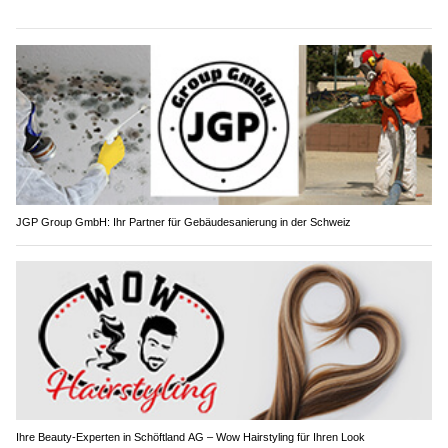
JGP Group GmbH: Ihr Partner für Gebäudesanierung in der Schweiz
Ihre Beauty-Experten in Schöftland AG – Wow Hairstyling für Ihren Look