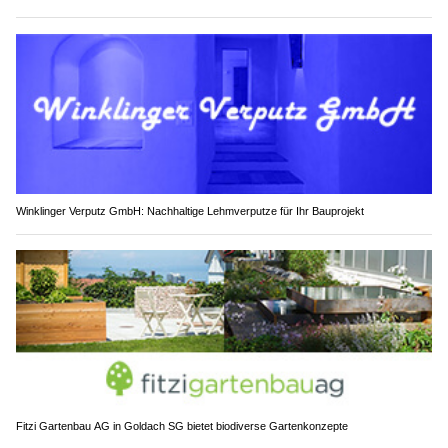
Winklinger Verputz GmbH: Nachhaltige Lehmverputze für Ihr Bauprojekt
Fitzi Gartenbau AG in Goldach SG bietet biodiverse Gartenkonzepte