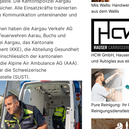
gäste. Die Kantonspolizei Aargau
Miis Wallis: Handwer
sicher. Alle Einsatzkräfte trainierten
aus dem Wallis
ie Kommunikation untereinander und
men haben die Aargau Verkehr AG
 Feuerwehren Aarau, Buchs und
ei Aargau, das Kantonale
ent (KKE), die Abteilung Gesundheit
HCW GmbH, Hausen 
nschliesslich der kantonalen
und Autoglas aus e
e die Alpine Air Ambulance AG (AAA).
ar die Schweizerische
stelle (SUST).
Pure Reinigung: Ihr 
Reinigungsdienstlei