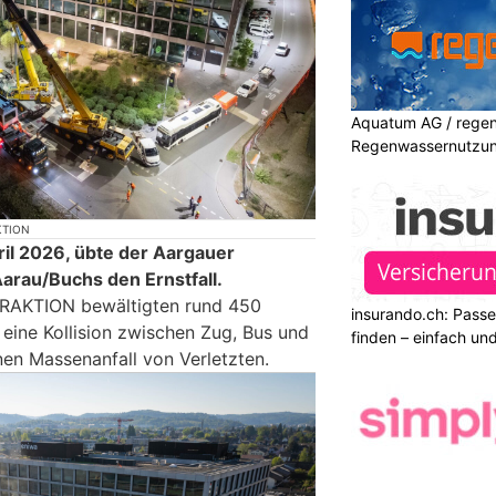
Aquatum AG / regenf
Regenwassernutzu
KTION
il 2026, übte der Aargauer
arau/Buchs den Ernstfall.
TRAKTION bewältigten rund 450
insurando.ch: Pass
eine Kollision zwischen Zug, Bus und
finden – einfach un
en Massenanfall von Verletzten.