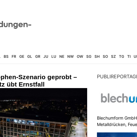
L
BS
FR
GE
GL
GR
JU
LU
NE
NW
OW
SG
SH
SO
SZ
TG
TI
U
ophen-Szenario geprobt –
PUBLIREPORTAG
 übt Ernstfall
Blechumform GmbH: I
Metalldrücken, Feu