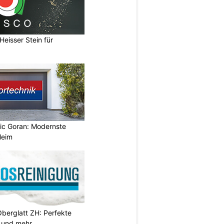
eisser Stein für
vic Goran: Modernste
Heim
Oberglatt ZH: Perfekte
 und mehr