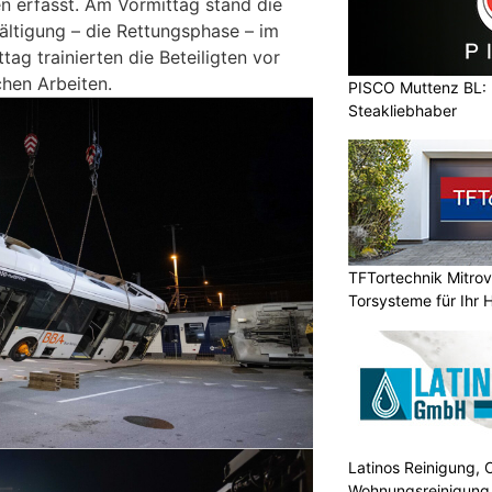
 erfasst. Am Vormittag stand die
ältigung – die Rettungsphase – im
ag trainierten die Beteiligten vor
chen Arbeiten.
PISCO Muttenz BL: H
Steakliebhaber
TFTortechnik Mitro
Torsysteme für Ihr 
Latinos Reinigung, 
Wohnungsreinigung