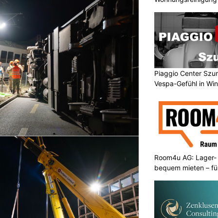
Piaggio Center Szum
Vespa-Gefühl in Win
Room4u AG: Lager-
bequem mieten – fü