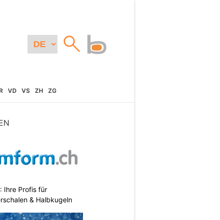
R
VD
VS
ZH
ZG
EN
hre Profis für
erschalen & Halbkugeln