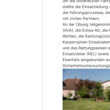
um die unverletzten Fahr
stellte die Einsatzleitung 
die Führungsprozesse, d
mit zivilen Partnern.
An der Übung teilgenom
(AVA), die Eniwa AG, die
Wohlen, die Kantonspoliz
Katastrophen Einsatzelem
und das Rettungswesen ei
Einsatzleiter (KEL) sowi
Ebenfalls eingebunden w
Sicherheitsuntersuchungs