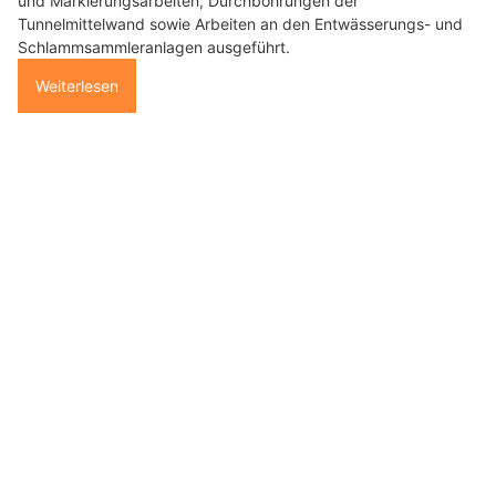
und Markierungsarbeiten, Durchbohrungen der
Tunnelmittelwand sowie Arbeiten an den Entwässerungs- und
Schlammsammleranlagen ausgeführt.
Weiterlesen
JFK Montagen: Lagereinrichtung mit professionellen Regalsystemen