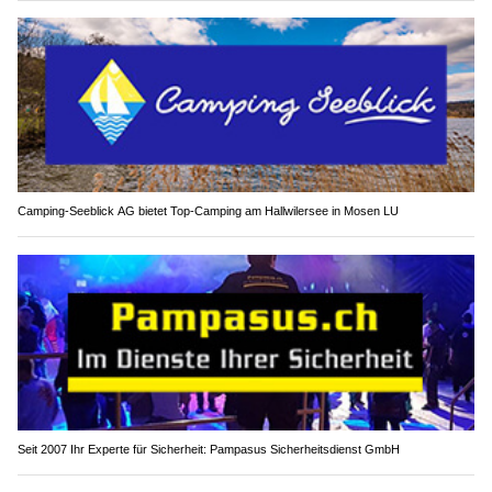
Camping-Seeblick AG bietet Top-Camping am Hallwilersee in Mosen LU
Seit 2007 Ihr Experte für Sicherheit: Pampasus Sicherheitsdienst GmbH