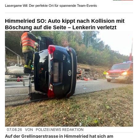
Lasergame Wil: Der perfekte Ort für spannende Team-Events
Himmelried SO: Auto kippt nach Kollision mit
Böschung auf die Seite – Lenkerin verletzt
07.08.26
VON
POLIZEI.NEWS REDAKTION
Auf der Grellingerstrasse in Himmelried hat sich am