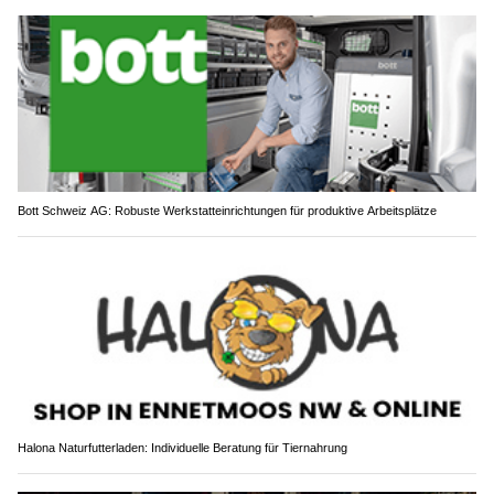
Bott Schweiz AG: Robuste Werkstatteinrichtungen für produktive Arbeitsplätze
Halona Naturfutterladen: Individuelle Beratung für Tiernahrung