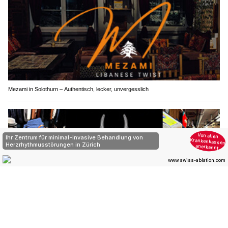
Mezami in Solothurn – Authentisch, lecker, unvergesslich
Rattlinbones AG: Rock'n'Roll-Style und Vintage-Mode in der Schaffhauser Altstadt
Ennetbühl SG: Traktor kippt im steilen Gelände