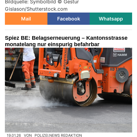
Bildquelle: Symbolbild © Gestur
Gislason/Shutterstock.com
Mail
Facebook
Whatsapp
Spiez BE: Belagserneuerung – Kantonsstrasse
monatelang nur einspurig befahrbar
19.01.26
VON
POLIZEI.NEWS REDAKTION