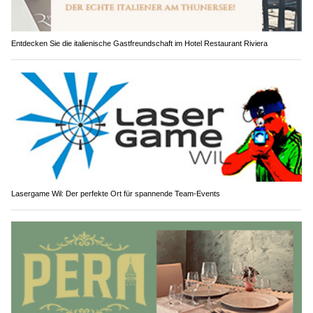
Entdecken Sie die italienische Gastfreundschaft im Hotel Restaurant Riviera
Lasergame Wil: Der perfekte Ort für spannende Team-Events