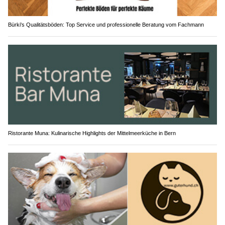
Bürki's Qualitätsböden: Top Service und professionelle Beratung vom Fachmann
Ristorante Muna: Kulinarische Highlights der Mittelmeerküche in Bern