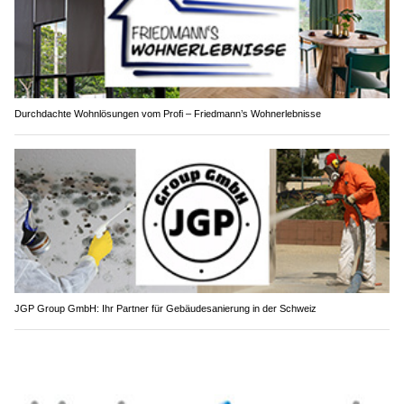
Durchdachte Wohnlösungen vom Profi – Friedmann’s Wohnerlebnisse
JGP Group GmbH: Ihr Partner für Gebäudesanierung in der Schweiz