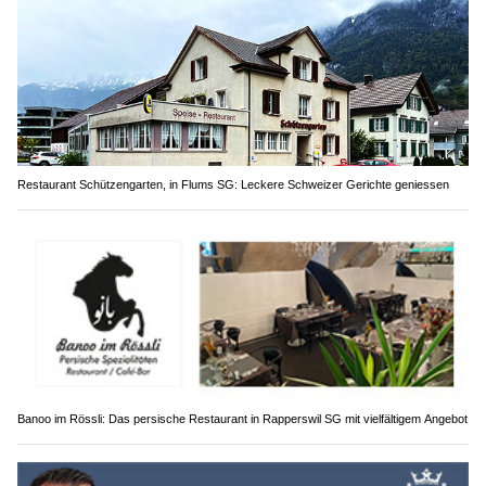
Restaurant Schützengarten, in Flums SG: Leckere Schweizer Gerichte geniessen
Banoo im Rössli: Das persische Restaurant in Rapperswil SG mit vielfältigem Angebot