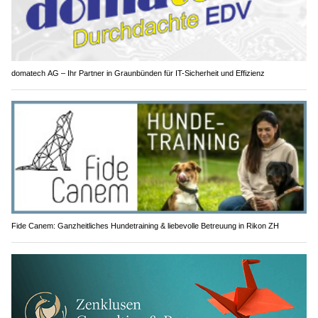
domatech AG – Ihr Partner in Graunbünden für IT-Sicherheit und Effizienz
Fide Canem: Ganzheitliches Hundetraining & liebevolle Betreuung in Rikon ZH