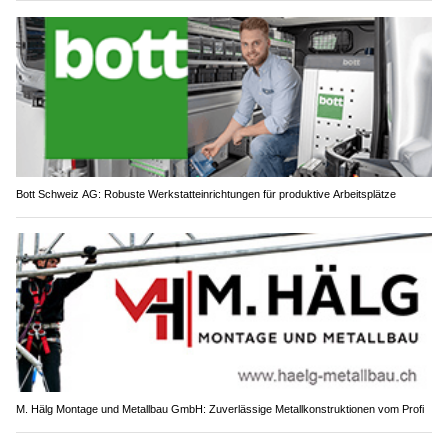
Bott Schweiz AG: Robuste Werkstatteinrichtungen für produktive Arbeitsplätze
M. Hälg Montage und Metallbau GmbH: Zuverlässige Metallkonstruktionen vom Profi