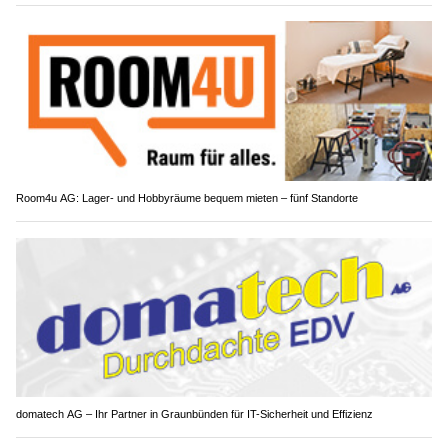
Room4u AG: Lager- und Hobbyräume bequem mieten – fünf Standorte
domatech AG – Ihr Partner in Graunbünden für IT-Sicherheit und Effizienz