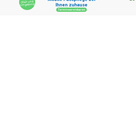
Authentisch und herzlich – das Café de la Suisse Luzern
Ristorante Muna: Kulinarische Highlights der Mittelmeerküche in Bern