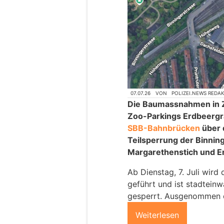
07.07.26
VON
POLIZEI.NEWS REDA
Die Baumassnahmen in 
Zoo-Parkings Erdbeergr
SBB-Bahnbrücken
über 
Teilsperrung der Binnin
Margarethenstich und Er
Ab Dienstag, 7. Juli wird
geführt und ist stadteinw
gesperrt. Ausgenommen d
Weiterlesen