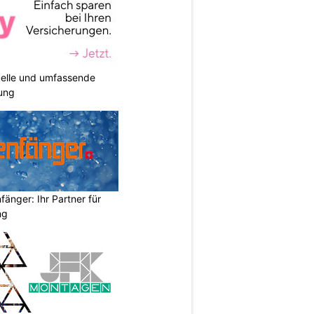
duelle und umfassende
ung
änger: Ihr Partner für
ng