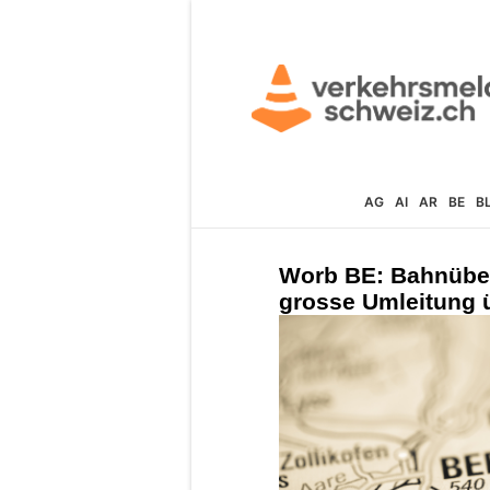
AG
AI
AR
BE
B
Worb BE: Bahnüber
grosse Umleitung 