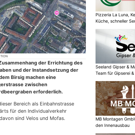
Pizzeria La Luna, K
Küche, schneller Se
KTION
Zusammenhang der Errichtung des
Seeland Gipser & M
aben und der Instandsetzung der
Team für Gipserei &
dem Birsig machen eine
gerstrasse zwischen
dbeergraben erforderlich.
 dieser Bereich als Einbahnstrasse
ärts für den Individualverkehr
avon sind Velos und Mofas.
MB Montagen GmbH:
den Innenausbau