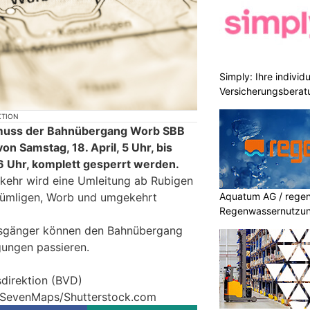
Simply: Ihre indivi
Versicherungsberat
KTION
muss der Bahnübergang Worb SBB
on Samstag, 18. April, 5 Uhr, bis
 6 Uhr, komplett gesperrt werden.
rkehr wird eine Umleitung ab Rubigen
Aquatum AG / regenf
 Gümligen, Worb und umgekehrt
Regenwassernutzu
ssgänger können den Bahnübergang
gungen passieren.
sdirektion (BVD)
© SevenMaps/Shutterstock.com