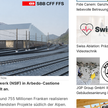
Fide Canem: Ganzhe
liebevolle Betreuun
Swiss Ablation: Prä
Videotechnik
KTION
werk (NSIF) in Arbedo-Castione
JGP Group GmbH: Ih
t an.
Gebäudesanierung i
rund 755 Millionen Franken realisieren
tendsten Projekte südlich der Alpen.