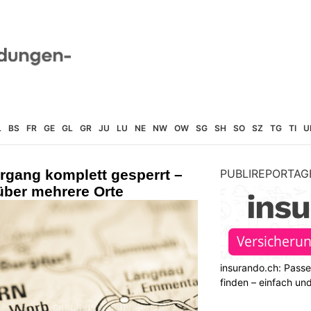
L
BS
FR
GE
GL
GR
JU
LU
NE
NW
OW
SG
SH
SO
SZ
TG
TI
U
gang komplett gesperrt –
PUBLIREPORTAG
über mehrere Orte
insurando.ch: Pass
finden – einfach un