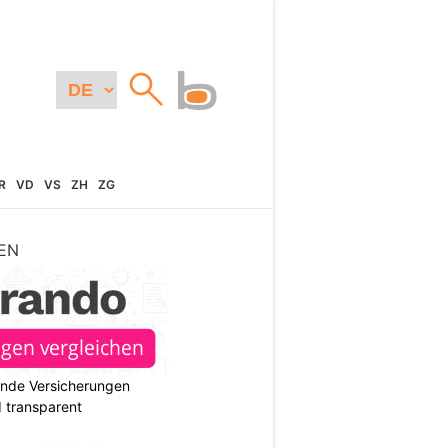
R
VD
VS
ZH
ZG
EN
ende Versicherungen
d transparent