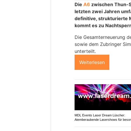
Die
A6
zwischen Thun-S
letzten zwei Jahren umf
definitive, strukturiert
kommt es zu Nachtsper
Die Gesamterneuerung d
sowie dem Zubringer Simm
unterteilt.
Weiterlesen
MDL Events Laser Dream Lüscher:
Atemberaubende Lasershows für beso
Anlässe