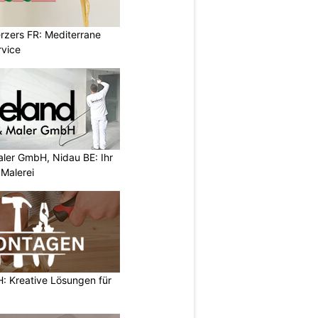
erzers FR: Mediterrane
rvice
aler GmbH, Nidau BE: Ihr
 Malerei
 Kreative Lösungen für