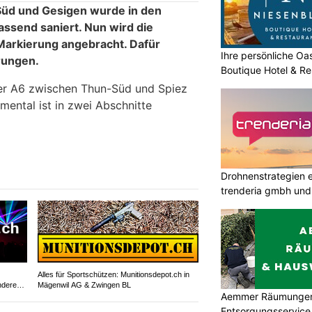
üd und Gesigen wurde in den
assend saniert. Nun wird die
e Markierung angebracht. Dafür
Ihre persönliche O
rungen.
Boutique Hotel & Re
er A6 zwischen Thun-Süd und Spiez
ental ist in zwei Abschnitte
Drohnenstrategien e
trenderia gmbh und 
Alles für Sportschützen: Munitionsdepot.ch in
ndere
Mägenwil AG & Zwingen BL
Aemmer Räumungen
Entsorgungsservice