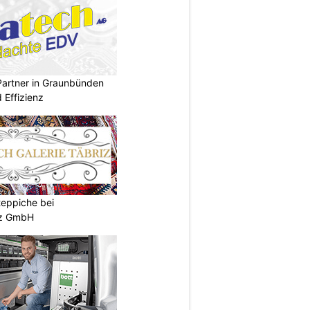
Partner in Graunbünden
d Effizienz
teppiche bei
iz GmbH