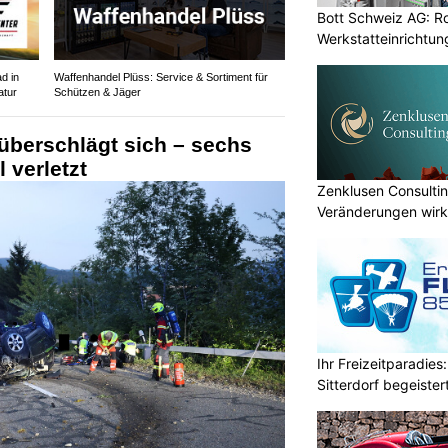
Bott Schweiz AG: R
Werkstatteinrichtun
Arbeitsplätze
d in
Waffenhandel Plüss: Service & Sortiment für
atur
Schützen & Jäger
 überschlägt sich – sechs
 verletzt
Zenklusen Consultin
Veränderungen wirk
umsetzen
Ihr Freizeitparadies:
Sitterdorf begeistert