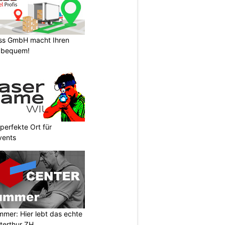
ss GmbH macht Ihren
 bequem!
perfekte Ort für
vents
mer: Hier lebt das echte
terthur ZH