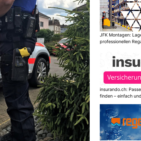
JFK Montagen: Lage
professionellen Re
insurando.ch: Pass
finden – einfach un