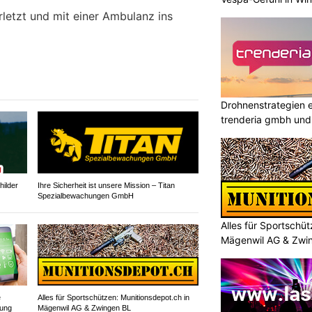
letzt und mit einer Ambulanz ins
Drohnenstrategien e
trenderia gmbh und 
ilder
Ihre Sicherheit ist unsere Mission – Titan
Spezialbewachungen GmbH
Alles für Sportschü
Mägenwil AG & Zwi
e
Alles für Sportschützen: Munitionsdepot.ch in
rung
Mägenwil AG & Zwingen BL