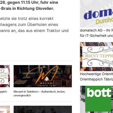
26, gegen 11.15 Uhr, fuhr eine
Brais in Richtung Glovelier.
zte sie trotz eines korrekt
twagens zum Überholen eines
panns an, das aus einem Traktor und
domatech AG – Ihr 
für IT-Sicherheit un
Hochwertige Orient
Orientteppich Täbr
eppich
Mezami in Solothurn – Authentisch, lecker,
unvergesslich