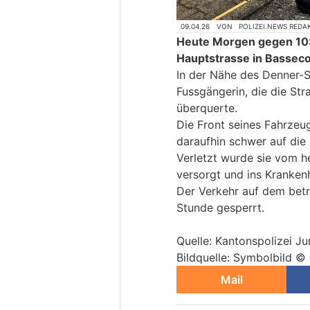
09.04.26
VON
POLIZEI.NEWS REDA
Heute Morgen gegen 10:0
Hauptstrasse in Bassecou
In der Nähe des Denner-S
Fussgängerin, die die St
überquerte.
Die Front seines Fahrzeug
daraufhin schwer auf die 
Verletzt wurde sie vom h
versorgt und ins Kranken
Der Verkehr auf dem betr
Stunde gesperrt.
Quelle: Kantonspolizei Ju
Bildquelle: Symbolbild ©
Mail