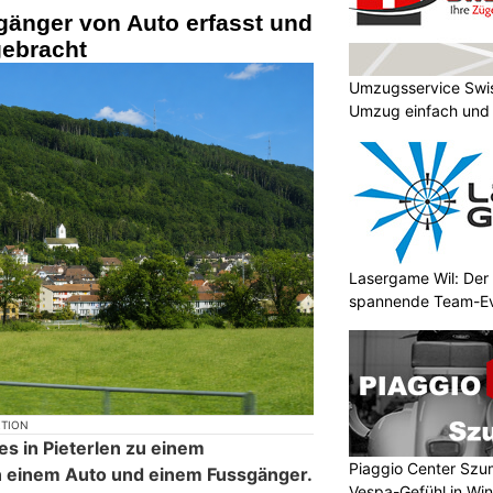
gänger von Auto erfasst und
 gebracht
Umzugsservice Swi
Umzug einfach und
Lasergame Wil: Der 
spannende Team-E
KTION
s in Pieterlen zu einem
Piaggio Center Szum
n einem Auto und einem Fussgänger.
Vespa-Gefühl in Win