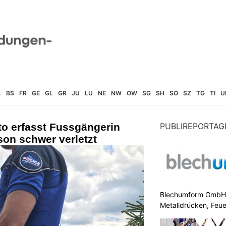
L
BS
FR
GE
GL
GR
JU
LU
NE
NW
OW
SG
SH
SO
SZ
TG
TI
U
to erfasst Fussgängerin
PUBLIREPORTAG
on schwer verletzt
Blechumform GmbH: I
Metalldrücken, Feu