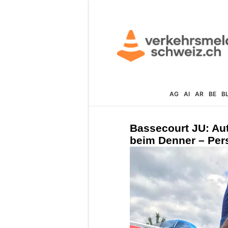
AG
AI
AR
BE
B
Bassecourt JU: Au
beim Denner – Pers