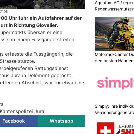
Aquatum AG / regenf
Regenwassernutzu
KTION
0 Uhr fuhr ein Autofahrer auf der
rt in Richtung Glovelier.
upermarkts übersah er eine
rasse an einem Fussgängerstreifen
s erfasste die Fussgängerin, die
Motorrad-Center Düb
Strasse stürzte.
den besten Händen 
erbeigerufenen Rettungsdienst
haus Jura in Delémont gebracht.
effenden Abschnitt war für etwa eine
ra
Simply: Ihre indivi
 Kantonspolizei Jura
Versicherungsberat
Facebook
Whatsapp