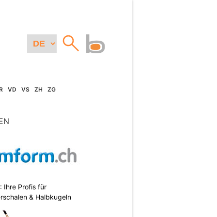
R
VD
VS
ZH
ZG
EN
hre Profis für
erschalen & Halbkugeln