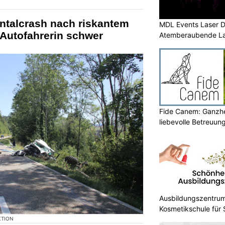
ontalcrash nach riskantem
MDL Events Laser D
Autofahrerin schwer
Atemberaubende La
Anlässe
Fide Canem: Ganzhe
liebevolle Betreuun
Ausbildungszentrum
Kosmetikschule für
KTION