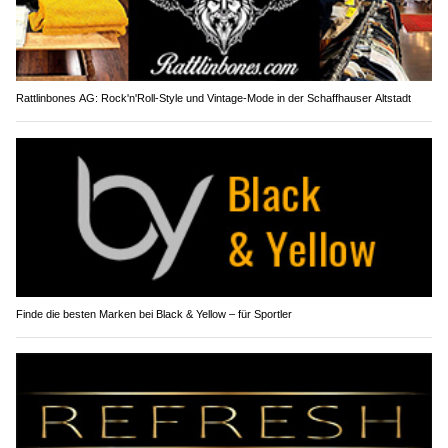
Rattlinbones AG: Rock'n'Roll-Style und Vintage-Mode in der Schaffhauser Altstadt
Finde die besten Marken bei Black & Yellow – für Sportler