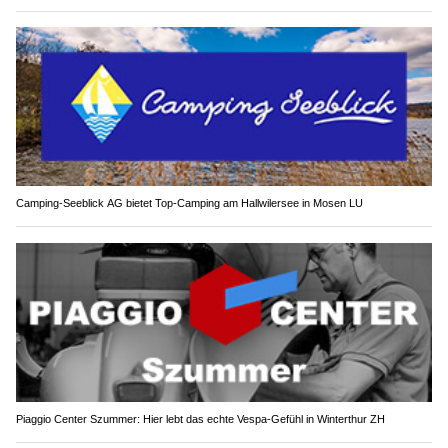
Camping-Seeblick AG bietet Top-Camping am Hallwilersee in Mosen LU
Piaggio Center Szummer: Hier lebt das echte Vespa-Gefühl in Winterthur ZH