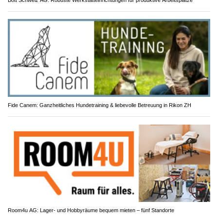
Bott Schweiz AG: Robuste Werkstatteinrichtungen für produktive Arbeitsplätze
Fide Canem: Ganzheitliches Hundetraining & liebevolle Betreuung in Rikon ZH
Room4u AG: Lager- und Hobbyräume bequem mieten – fünf Standorte