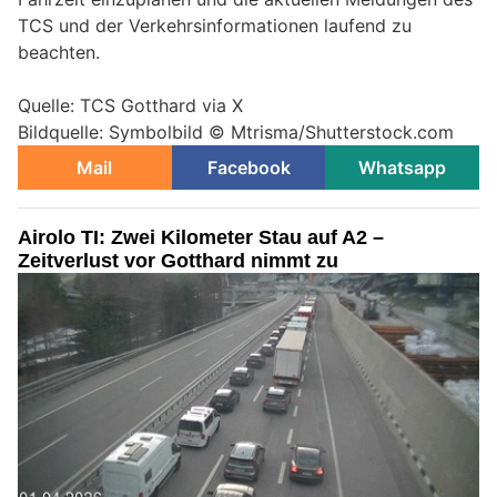
TCS und der Verkehrsinformationen laufend zu
beachten.
Quelle: TCS Gotthard via X
Bildquelle: Symbolbild © Mtrisma/Shutterstock.com
Mail
Facebook
Whatsapp
Airolo TI: Zwei Kilometer Stau auf A2 –
Zeitverlust vor Gotthard nimmt zu