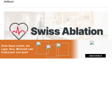
Anlässe
Swiss Ablation: Präzise Herzeingriffe dank Videotechnik
Robert Wild AG: Massgeschneiderte Schilder für Unternehmen