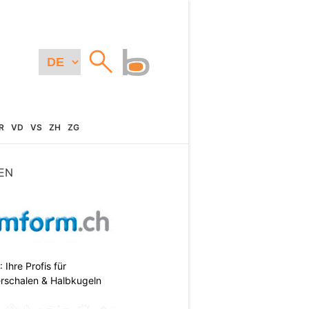
R
VD
VS
ZH
ZG
EN
hre Profis für
erschalen & Halbkugeln