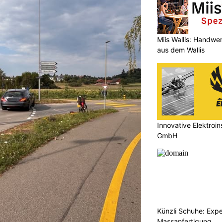
Miis Wallis: Handwer
aus dem Wallis
Innovative Elektroin
GmbH
Künzli Schuhe: Expe
Massanfertigung