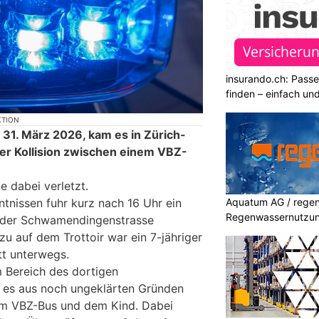
insurando.ch: Pass
finden – einfach un
KTION
31. März 2026, kam es in Zürich-
r Kollision zwischen einem VBZ-
e dabei verletzt.
Aquatum AG / regenf
tnissen fuhr kurz nach 16 Uhr ein
Regenwassernutzu
f der Schwamendingenstrasse
azu auf dem Trottoir war ein 7-jähriger
tt unterwegs.
Bereich des dortigen
m es aus noch ungeklärten Gründen
dem VBZ-Bus und dem Kind. Dabei