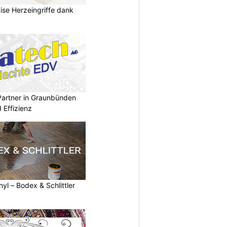
zise Herzeingriffe dank
Partner in Graunbünden
d Effizienz
nyl – Bodex & Schlittler