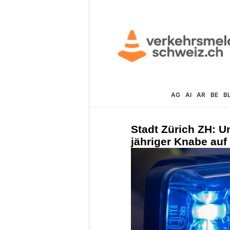
AG
AI
AR
BE
B
Stadt Zürich ZH: Un
jähriger Knabe auf T