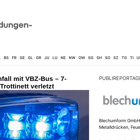
L
BS
FR
GE
GL
GR
JU
LU
NE
NW
OW
SG
SH
SO
SZ
TG
TI
U
fall mit VBZ-Bus – 7-
PUBLIREPORTAG
rottinett verletzt
Blechumform GmbH: I
Metalldrücken, Feu