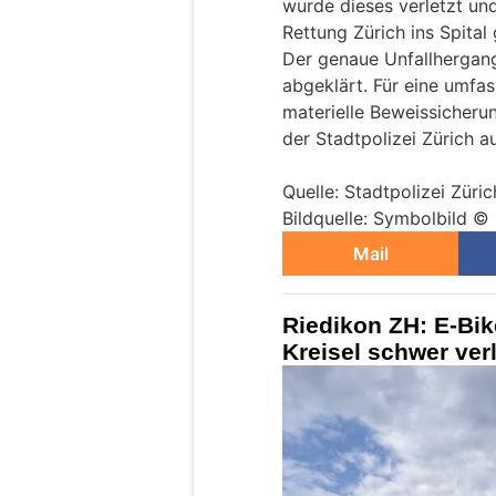
wurde dieses verletzt un
Rettung Zürich ins Spital
Der genaue Unfallhergang
abgeklärt. Für eine umfa
materielle Beweissicheru
der Stadtpolizei Zürich a
Quelle: Stadtpolizei Züric
Bildquelle: Symbolbild © 
Mail
Riedikon ZH: E-Bik
Kreisel schwer ver