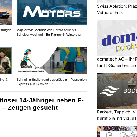
Swiss Ablation: Prä
Videotechnik
lösungen
Majstorovic Motors: Von Carrosserie bis
Scheibenwechsel – Ihr Partner in Winterthur
domatech AG – Ihr 
für IT-Sicherheit un
ing &
Schnell, gründlich und zuverlässig – Putzperlen
Express aus Buttikon SZ
loser 14-Jähriger neben E-
n – Zeugen gesucht
Parkett, Teppich, Vi
berät Sie individuell