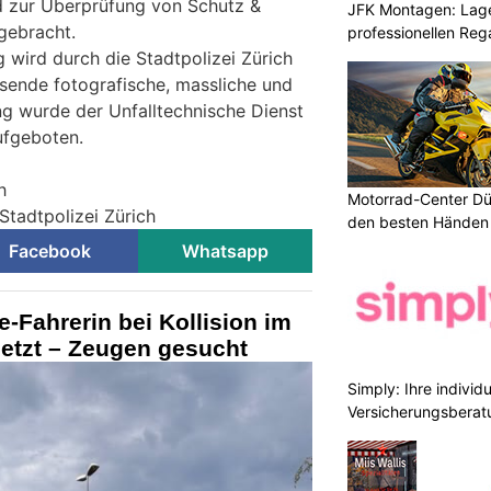
d zur Überprüfung von Schutz &
JFK Montagen: Lage
 gebracht.
professionellen Re
 wird durch die Stadtpolizei Zürich
ssende fotografische, massliche und
ng wurde der Unfalltechnische Dienst
ufgeboten.
h
Motorrad-Center Düb
Stadtpolizei Zürich
den besten Händen 
Facebook
Whatsapp
e-Fahrerin bei Kollision im
letzt – Zeugen gesucht
Simply: Ihre indivi
Versicherungsberat