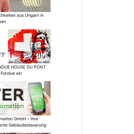
ichkeiten aus Ungarn in
sen
FONDUE HOUSE DU PONT
 Fondue ein
mation GmbH – Ihre
igente Gebäudesteuerung