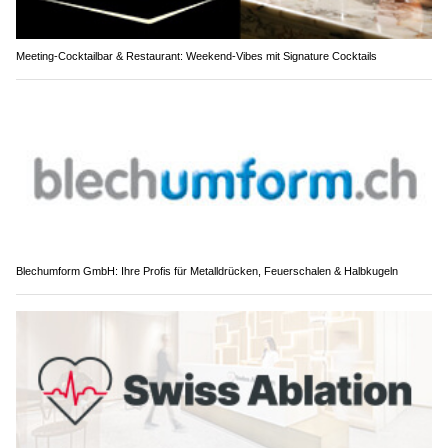
Meeting-Cocktailbar & Restaurant: Weekend-Vibes mit Signature Cocktails
Blechumform GmbH: Ihre Profis für Metalldrücken, Feuerschalen & Halbkugeln