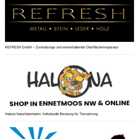
REFRESH GmbH – Zuverlässige und werterhaltende Oberflächenreparatur
Halona Naturfutterladen: Individuelle Beratung für Tiernahrung