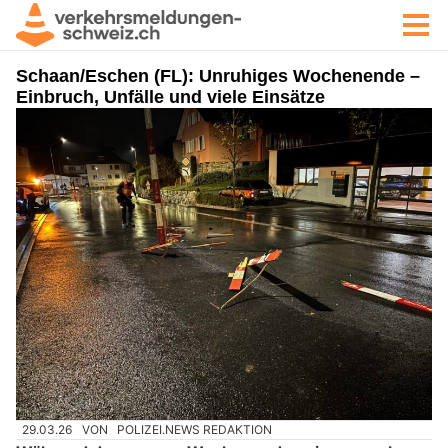
Schaan/Eschen (FL): Unruhiges Wochenende –
Einbruch, Unfälle und viele Einsätze
29.03.26
VON
POLIZEI.NEWS REDAKTION