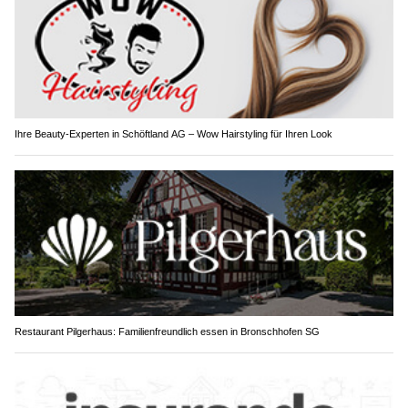
Ihre Beauty-Experten in Schöftland AG – Wow Hairstyling für Ihren Look
Restaurant Pilgerhaus: Familienfreundlich essen in Bronschhofen SG