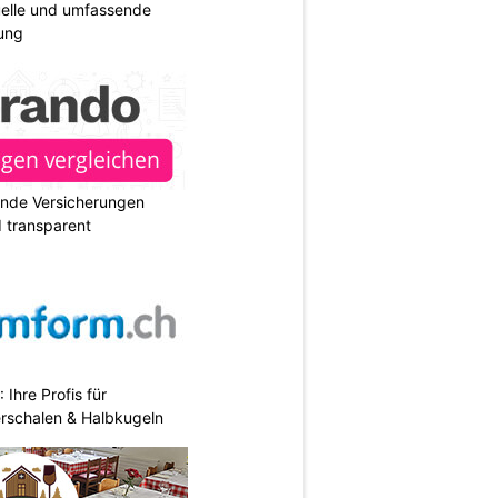
duelle und umfassende
ung
ende Versicherungen
d transparent
hre Profis für
erschalen & Halbkugeln