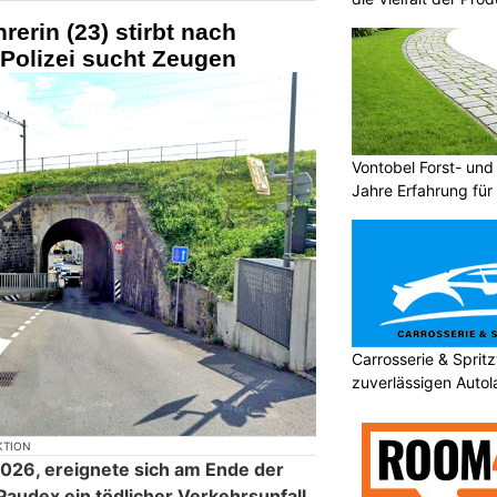
erin (23) stirbt nach
Polizei sucht Zeugen
Vontobel Forst- un
Jahre Erfahrung für 
Carrosserie & Spri
zuverlässigen Autol
KTION
026, ereignete sich am Ende der
Paudex ein tödlicher Verkehrsunfall