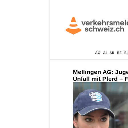
AG
AI
AR
BE
B
Mellingen AG: Juge
Unfall mit Pferd – F