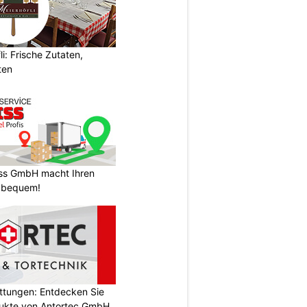
i: Frische Zutaten,
ten
ss GmbH macht Ihren
 bequem!
attungen: Entdecken Sie
odukte von Antortec GmbH