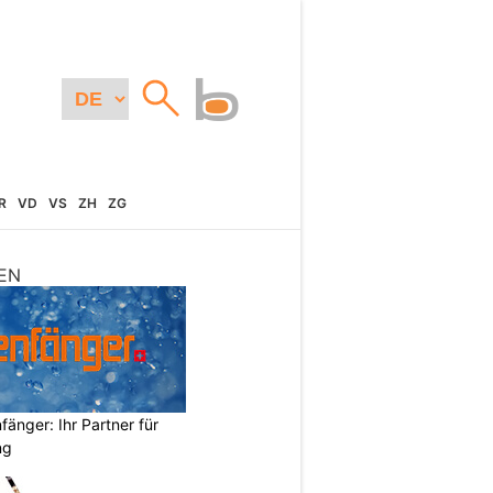
R
VD
VS
ZH
ZG
EN
änger: Ihr Partner für
ng