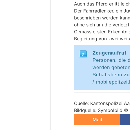
Auch das Pferd erlitt leic
Der Fahrradlenker, ein Ju
beschrieben werden kann, 
ohne sich um die verletz
Gemäss ersten Erkenntnis
Begleitung von zwei weit
Zeugenaufruf
Personen, die 
werden gebeten,
Schafisheim zu
/ mobilepolizei
Quelle: Kantonspolizei A
Bildquelle: Symbolbild ©
Mail