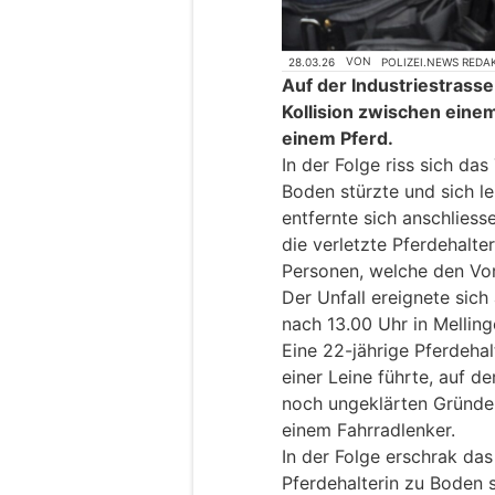
28.03.26
VON
POLIZEI.NEWS REDA
Auf der Industriestrasse
Kollision zwischen eine
einem Pferd.
In der Folge riss sich das
Boden stürzte und sich le
entfernte sich anschliess
die verletzte Pferdehalte
Personen, welche den Vor
Der Unfall ereignete sic
nach 13.00 Uhr in Melling
Eine 22-jährige Pferdehal
einer Leine führte, auf d
noch ungeklärten Gründen 
einem Fahrradlenker.
In der Folge erschrak das 
Pferdehalterin zu Boden st