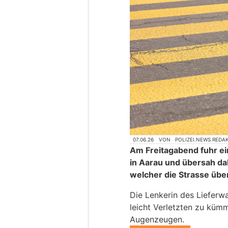
Vida y Salud: Fusspflege-Routine für
Stressabbau – Schönenwerd SO
Aarau AG: Lieferwa
Fussgängerstreifen