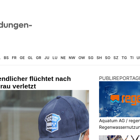
L
BS
FR
GE
GL
GR
JU
LU
NE
NW
OW
SG
SH
SO
SZ
TG
TI
U
ndlicher flüchtet nach
PUBLIREPORTAG
rau verletzt
Aquatum AG / regenf
Regenwassernutzu