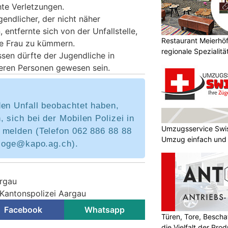
hte Verletzungen.
gendlicher, der nicht näher
entfernte sich von der Unfallstelle,
Restaurant Meierhöfl
te Frau zu kümmern.
regionale Spezialitä
sen dürfte der Jugendliche in
eren Personen gewesen sein.
den Unfall beobachtet haben,
 sich bei der Mobilen Polizei in
Umzugsservice Swi
 melden (Telefon 062 886 88 88
Umzug einfach und
.loge@kapo.ag.ch).
argau
 Kantonspolizei Aargau
Facebook
Whatsapp
Türen, Tore, Besch
die Vielfalt der Pr