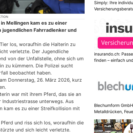
Simply: Ihre indivi
Versicherungsberat
KTION
 in Mellingen kam es zu einer
m jugendlichen Fahrradlenker und
 Tier los, woraufhin die Halterin zu
icht verletzte. Der Jugendliche
insurando.ch: Pass
end von der Unfallstelle, ohne sich um
finden – einfach un
rin zu kümmern. Die Polizei sucht
fall beobachtet haben.
h am Donnerstag, 26. März 2026, kurz
en.
terin war mit ihrem Pferd, das sie an
er Industriestrasse unterwegs. Aus
Blechumform GmbH: I
kam es zu einer Streifkollision mit
Metalldrücken, Feu
Pferd und riss sich los, woraufhin die
ürzte und sich leicht verletzte.