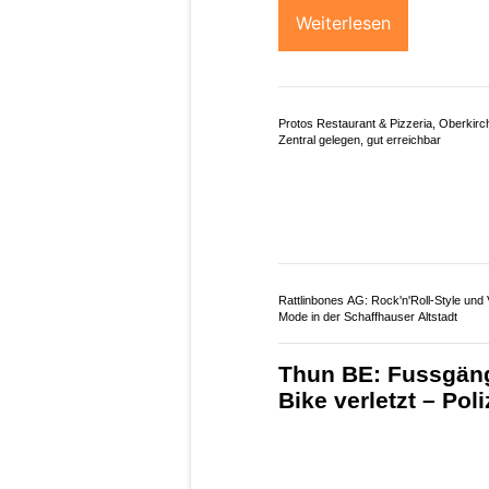
07.06.26
VON
POLIZEI.NEWS REDA
Am Freitagabend fuhr e
in Aarau und übersah da
welcher die Strasse übe
Die Lenkerin des Lieferw
leicht Verletzten zu küm
Augenzeugen.
Weiterlesen
Protos Restaurant & Pizzeria, Oberkirc
Zentral gelegen, gut erreichbar