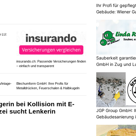
KTION
Ihr Profi für gepfle
in Lieferwagen auf dem Gönhardweg
Gebäude: Wiener Ga
bei mutmasslich einen Jungen,
rquerte.
agens fuhr weiter, ohne sich um den
mern. Die Kantonspolizei sucht
Sauberkeit garantie
GmbH in Zug und L
JGP Group GmbH: Ih
h LU:
insurando.ch: Passende Versicherungen finden
Gebäudesanierung i
– einfach und transparent