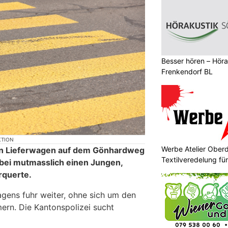
Bürki's Qualitätsböden: Top Service und
professionelle Beratung vom Fachmann
gen fährt 12-Jährigen auf
 an und flüchtet
Besser hören – Hör
Frenkendorf BL
Werbe Atelier Ober
Textilveredelung fü