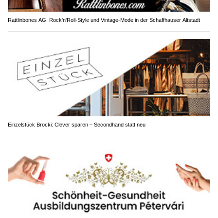
Rattlinbones AG: Rock'n'Roll-Style und Vintage-Mode in der Schaffhauser Altstadt
Einzelstück Brocki: Clever sparen – Secondhand statt neu