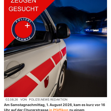
02.08.26
VON
POLIZEI.NEWS REDAKTION
Am Samstagnachmittag, 1. August 2026, kam es kurz vor 16
Uhr auf der Churerstrasse
in Pfäffikon
zu einem