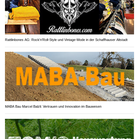
Rattlinbones AG: Rock'n'Roll-Style und Vintage-Mode in der Schaffhauser Altstadt
MABA Bau Marcel Balzli: Vertrauen und Innovation im Bauwesen