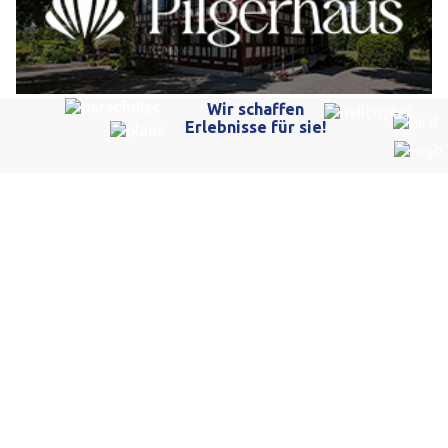
Restaurant Pilgerhaus: Familienfreundlich essen in Bronschhofen SG
Riedikon ZH: E-Bike-Fahrerin bei Kollision im
Kreisel schwer verletzt – Zeugen gesucht