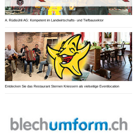
A. Rüdisühli AG: Kompetent im Landwirtschafts- und Tiefbausektor
Entdecken Sie das Restaurant Sternen Kriessern als vielseitige Eventlocation