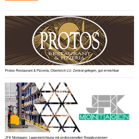
Protos Restaurant & Pizzeria, Oberkirch LU: Zentral gelegen, gut erreichbar
JFK Montagen: Lagereinrichtung mit professionellen Regalsystemen