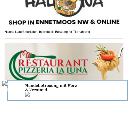
Halona Naturfutterladen: Individuelle Beratung für Tiernahrung
Pizzeria La Luna, Kerzers FR: Mediterrane Küche, schneller Service