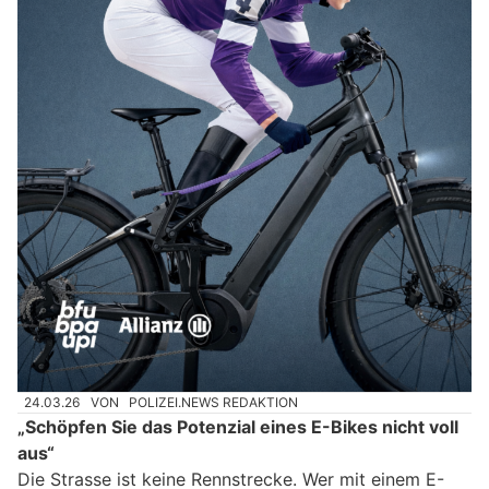
24.03.26
VON
POLIZEI.NEWS REDAKTION
„Schöpfen Sie das Potenzial eines E-Bikes nicht voll
aus“
Die Strasse ist keine Rennstrecke. Wer mit einem E-