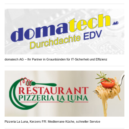
domatech AG – Ihr Partner in Graunbünden für IT-Sicherheit und Effizienz
Pizzeria La Luna, Kerzers FR: Mediterrane Küche, schneller Service