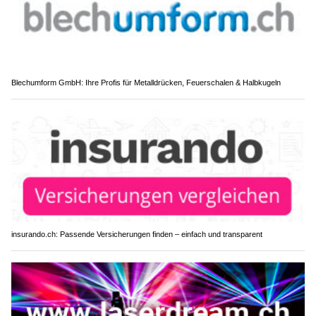
Blechumform GmbH: Ihre Profis für Metalldrücken, Feuerschalen & Halbkugeln
insurando.ch: Passende Versicherungen finden – einfach und transparent