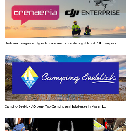
Drohnenstrategien erfolgreich umsetzen mit trenderia gmbh und DJI Enterprise
Camping-Seeblick AG bietet Top-Camping am Hallwilersee in Mosen LU