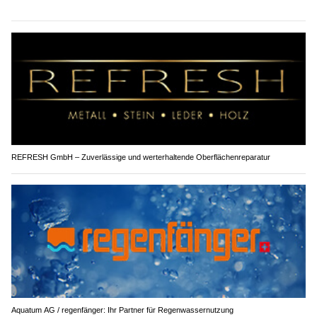
REFRESH GmbH – Zuverlässige und werterhaltende Oberflächenreparatur
Aquatum AG / regenfänger: Ihr Partner für Regenwassernutzung