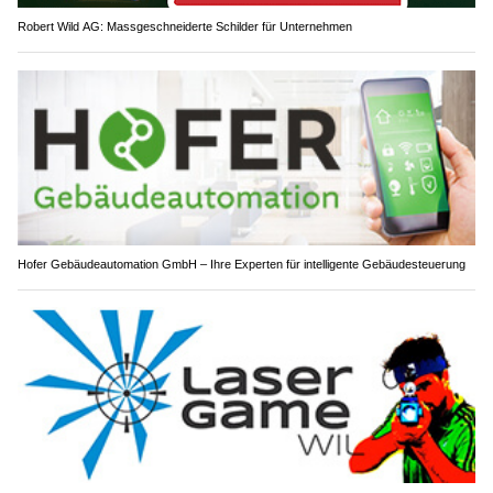
Robert Wild AG: Massgeschneiderte Schilder für Unternehmen
Hofer Gebäudeautomation GmbH – Ihre Experten für intelligente Gebäudesteuerung