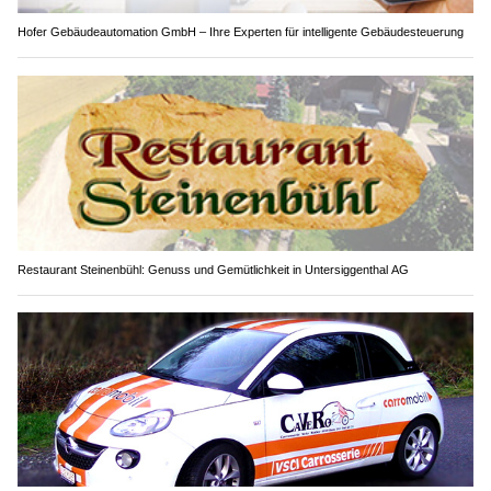
Hofer Gebäudeautomation GmbH – Ihre Experten für intelligente Gebäudesteuerung
Restaurant Steinenbühl: Genuss und Gemütlichkeit in Untersiggenthal AG