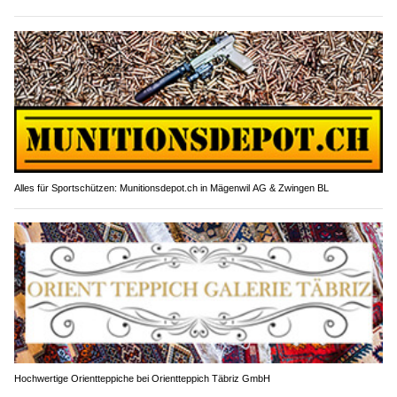
Alles für Sportschützen: Munitionsdepot.ch in Mägenwil AG & Zwingen BL
Hochwertige Orientteppiche bei Orientteppich Täbriz GmbH