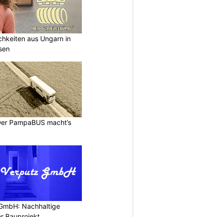
ichkeiten aus Ungarn in
sen
 Der PampaBUS macht’s
 GmbH: Nachhaltige
r Bauprojekt