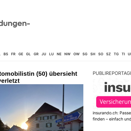
L
BS
FR
GE
GL
GR
JU
LU
NE
NW
OW
SG
SH
SO
SZ
TG
TI
U
omobilistin (50) übersieht
PUBLIREPORTAG
erletzt
insurando.ch: Pass
finden – einfach un