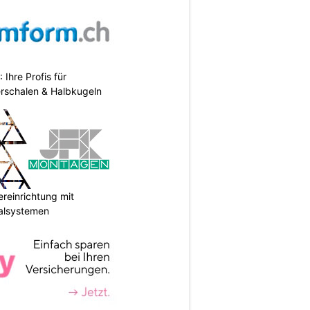
hre Profis für
erschalen & Halbkugeln
reinrichtung mit
galsystemen