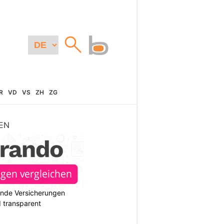
R
VD
VS
ZH
ZG
EN
ende Versicherungen
d transparent