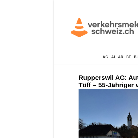
AG
AI
AR
BE
B
Rupperswil AG: Aut
Töff – 55-Jähriger v