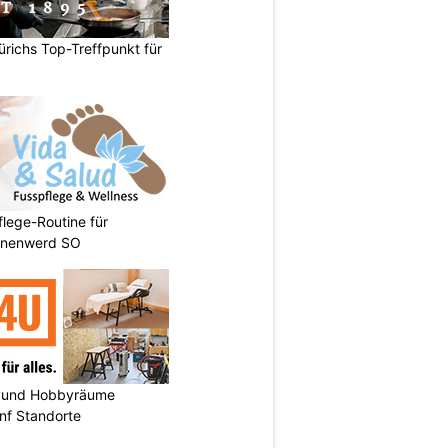
ürichs Top-Treffpunkt für
flege-Routine für
önenwerd SO
 und Hobbyräume
nf Standorte