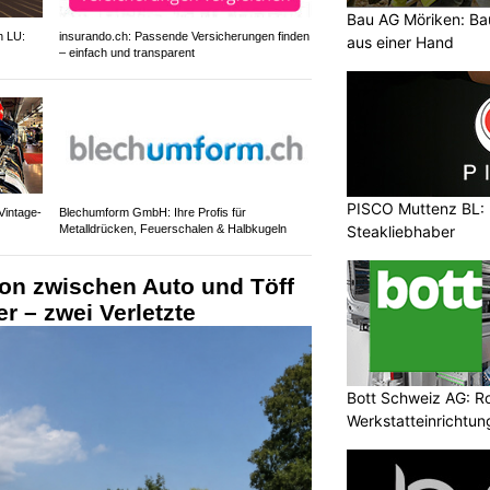
Bau AG Möriken: Ba
h LU:
insurando.ch: Passende Versicherungen finden
aus einer Hand
– einfach und transparent
PISCO Muttenz BL: H
Vintage-
Blechumform GmbH: Ihre Profis für
Steakliebhaber
Metalldrücken, Feuerschalen & Halbkugeln
ion zwischen Auto und Töff
 – zwei Verletzte
Bott Schweiz AG: R
Werkstatteinrichtun
Arbeitsplätze