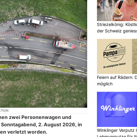
Striezelkönig: Köstl
der Schweiz genies
Feiern auf Rädern:
möglich
KTION
schen zwei Personenwagen und
Sonntagabend, 2. August 2026, in
Winklinger Verputz
en verletzt worden.
Lehmverputze für Ih