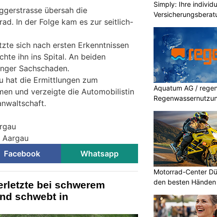
Simply: Ihre indivi
ggerstrasse übersah die
Versicherungsberat
ad. In der Folge kam es zur seitlich-
tzte sich nach ersten Erkenntnissen
chte ihn ins Spital. An beiden
inger Sachschaden.
u hat die Ermittlungen zum
Aquatum AG / regenf
en und verzeigte die Automobilistin
Regenwassernutzu
anwaltschaft.
argau
i Aargau
Facebook
Whatsapp
Motorrad-Center Düb
den besten Händen 
erletzte bei schwerem
ind schwebt in