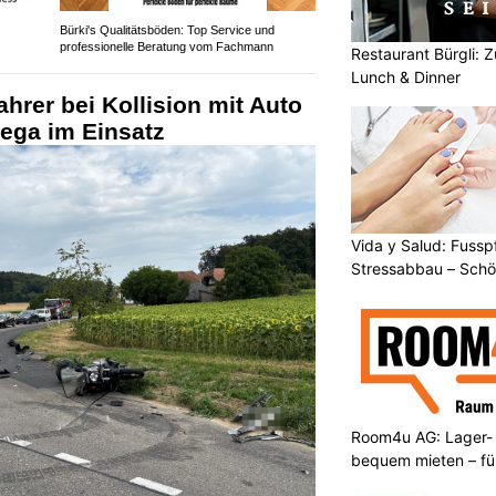
Bürki's Qualitätsböden: Top Service und
professionelle Beratung vom Fachmann
Restaurant Bürgli: Z
Lunch & Dinner
ahrer bei Kollision mit Auto
Rega im Einsatz
Vida y Salud: Fussp
Stressabbau – Sch
Room4u AG: Lager-
bequem mieten – fü