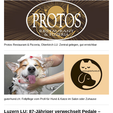
Protos Restaurant & Pizzeria, Oberkirch LU: Zentral gelegen, gut erreichbar
guterhund.ch: Fellpflege vom Profi für Hund & Katze im Salon oder Zuhause
Luzern LU: 87-Jähriger verwechselt Pedale –