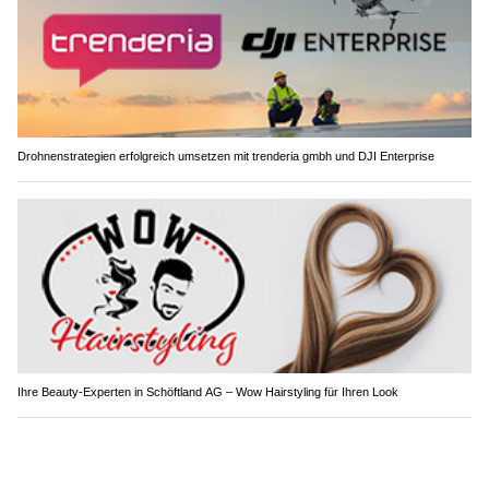
Drohnenstrategien erfolgreich umsetzen mit trenderia gmbh und DJI Enterprise
Ihre Beauty-Experten in Schöftland AG – Wow Hairstyling für Ihren Look