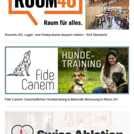
Room4u AG: Lager- und Hobbyräume bequem mieten – fünf Standorte
Fide Canem: Ganzheitliches Hundetraining & liebevolle Betreuung in Rikon ZH