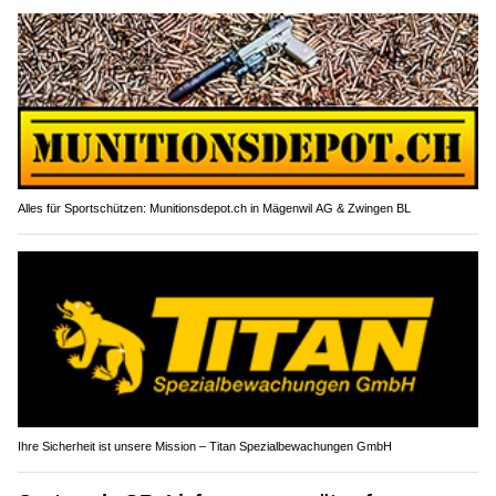
Alles für Sportschützen: Munitionsdepot.ch in Mägenwil AG & Zwingen BL
Ihre Sicherheit ist unsere Mission – Titan Spezialbewachungen GmbH