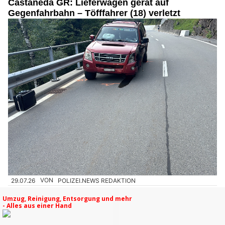
Castaneda GR: Lieferwagen gerät auf
Gegenfahrbahn – Töfffahrer (18) verletzt
29.07.26
VON
POLIZEI.NEWS REDAKTION
Am Dienstag ist es auf der Calancastrasse in Castaneda zu
einem
Verkehrsunfall mit drei beteiligten Fahrzeugen
gekommen.