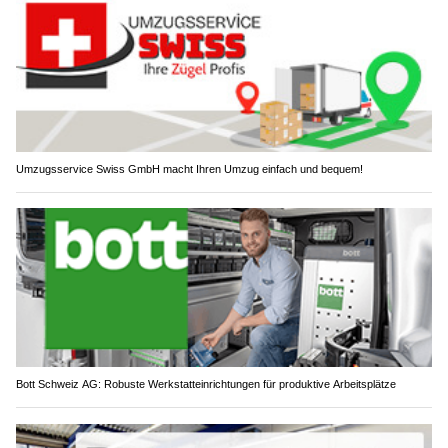
Umzugsservice Swiss GmbH macht Ihren Umzug einfach und bequem!
Bott Schweiz AG: Robuste Werkstatteinrichtungen für produktive Arbeitsplätze