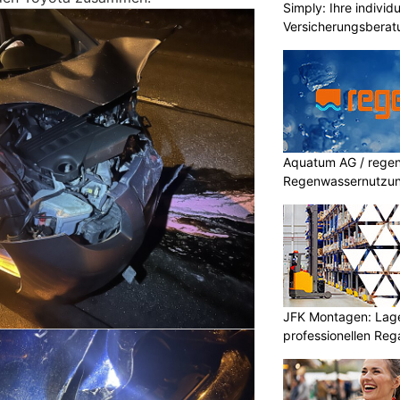
Simply: Ihre indivi
Versicherungsberat
Aquatum AG / regenf
Regenwassernutzu
JFK Montagen: Lage
professionellen Re