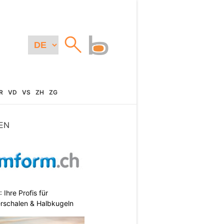
R
VD
VS
ZH
ZG
EN
hre Profis für
erschalen & Halbkugeln