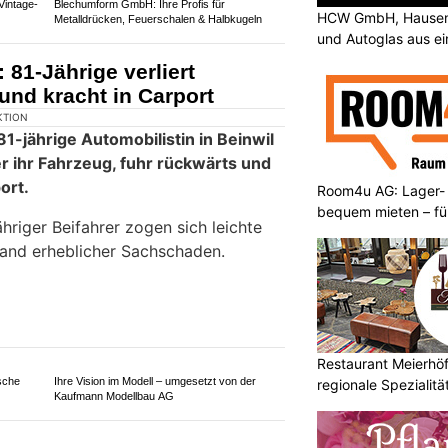
HCW GmbH, Hausen 
und Autoglas aus e
Bürki's Qualitätsböden: Top Service und
professionelle Beratung vom Fachmann
G: Roller kracht ins Heck
Room4u AG: Lager-
ähriger schwer verletzt
bequem mieten – fü
Restaurant Meierhöfl
regionale Spezialitä