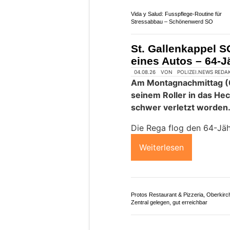
17.06.26
VON
POLIZEI.NEWS REDA
Am Dienstag in der Nach
frontal miteinander.
Der Lenker sowie die Len
verletzt. An beiden Fahr
Kollision Totalschaden. E
Überholmanöver zur Front
Weiterlesen
HCW GmbH, Hausen AG – Carrosserie
und Autoglas aus einer Hand