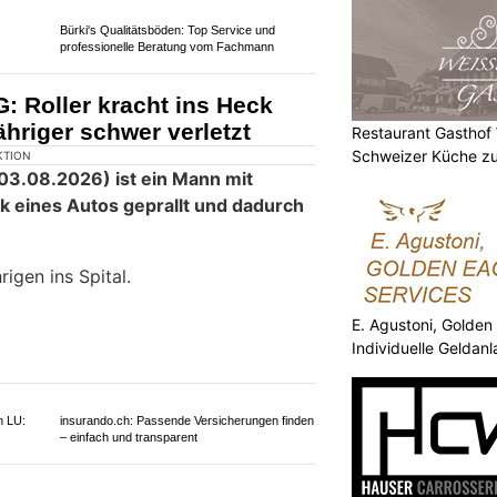
KTION
t kollidierten zwei Personenwagen
kerin wurden leicht bis mittelschwer
Restaurant Gasthof
zeugen entstand durch die heftige
Schweizer Küche zu
rsten Erkenntnissen zufolge dürfte ein
alkollision geführt haben.
E. Agustoni, Golden
Individuelle Geldan
, Lack
Restaurant Bürgli: Zürichs Top-Treffpunkt für
Lunch & Dinner