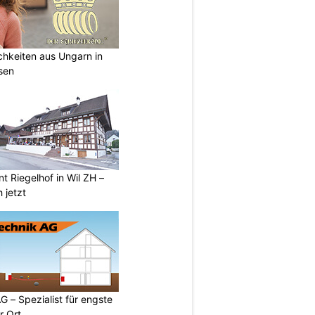
ichkeiten aus Ungarn in
sen
t Riegelhof in Wil ZH –
 jetzt
G – Spezialist für engste
r Ort