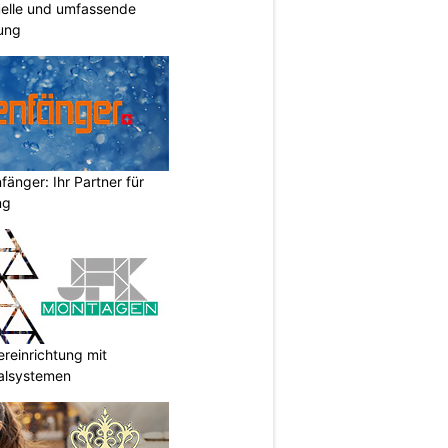
duelle und umfassende
ung
änger: Ihr Partner für
ng
reinrichtung mit
galsystemen