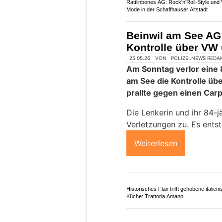
Vida y Salud: Fusspflege-Routine für
Stressabbau – Schönenwerd SO
St. Gallenkappel S
eines Autos – 64-J