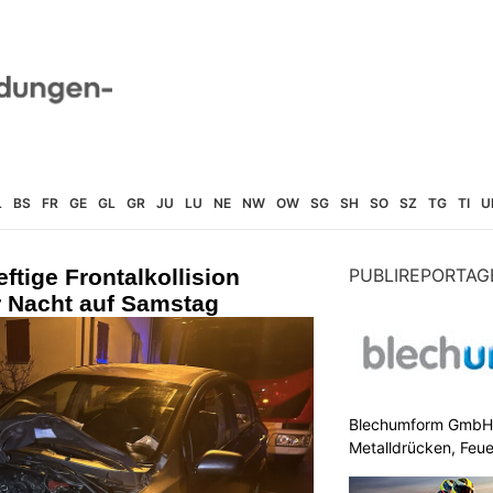
L
BS
FR
GE
GL
GR
JU
LU
NE
NW
OW
SG
SH
SO
SZ
TG
TI
U
ftige Frontalkollision
PUBLIREPORTAG
r Nacht auf Samstag
Blechumform GmbH: I
Metalldrücken, Feu