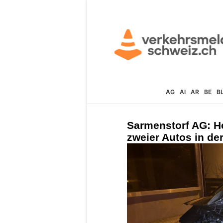
AG
AI
AR
BE
B
Sarmenstorf AG: He
zweier Autos in de