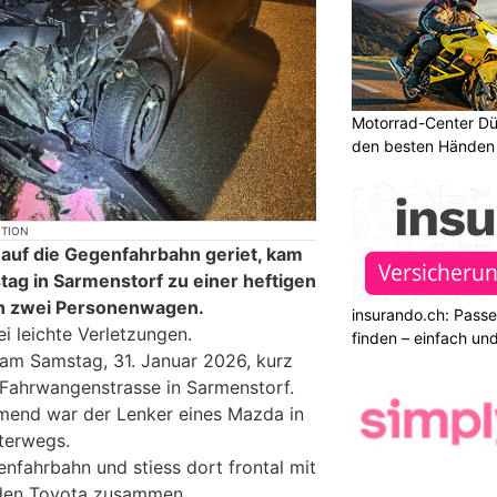
Motorrad-Center Düb
den besten Händen 
KTION
 auf die Gegenfahrbahn geriet, kam
tag in Sarmenstorf zu einer heftigen
en zwei Personenwagen.
insurando.ch: Pass
ei leichte Verletzungen.
finden – einfach un
h am Samstag, 31. Januar 2026, kurz
 Fahrwangenstrasse in Sarmenstorf.
end war der Lenker eines Mazda in
terwegs.
enfahrbahn und stiess dort frontal mit
en Toyota zusammen.