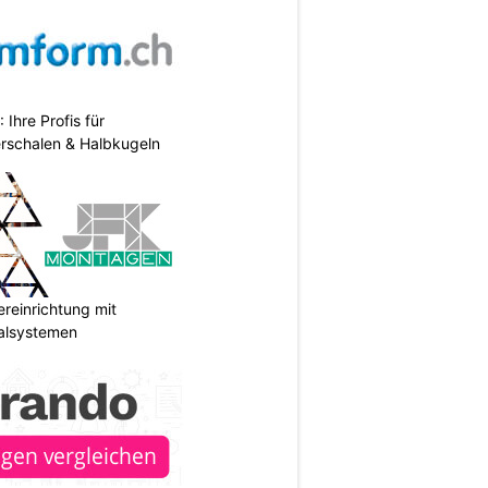
hre Profis für
erschalen & Halbkugeln
reinrichtung mit
galsystemen