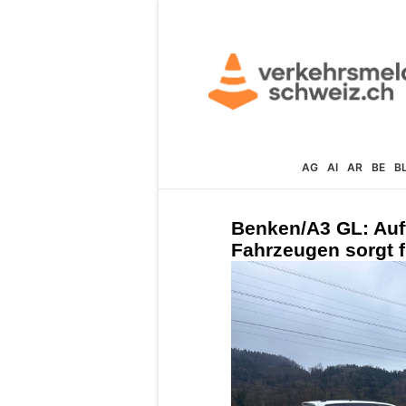
AG
AI
AR
BE
B
Benken/A3 GL: Auff
Fahrzeugen sorgt 