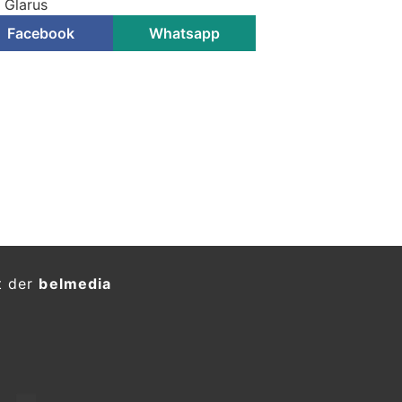
i Glarus
Facebook
Whatsapp
eassistent greift ein – Auto
 gegen Leitplanke
KTION
ll
auf der Autobahn A3
bei Mollis
gen hoher Sachschaden.
 Während der Bergungsarbeiten kam
ngen.
heren
domatech AG – Ihr Partner in Graunbünden für
IT-Sicherheit und Effizienz