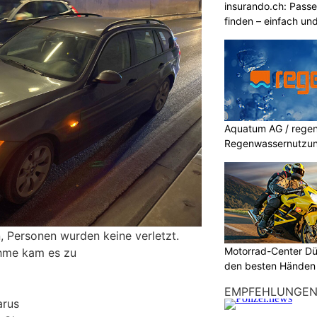
insurando.ch: Pass
finden – einfach un
Aquatum AG / regenf
Regenwassernutzu
 Personen wurden keine verletzt.
Motorrad-Center Düb
hme kam es zu
den besten Händen 
EMPFEHLUNGE
arus