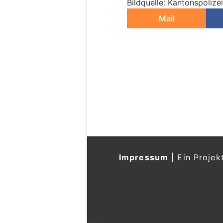
Bildquelle: Kantonspolize
Mail
Mollis GL: Spurhalt
prallt in Baustelle
26.06.26
VON
POLIZEI.NEWS REDA
Bei einem Verkehrsunfa
entstand am Freitagmor
Verletzt wurde niemand.
es zu Verkehrsbehinderu
Weiterlesen
VIFIT Group AG – Ihr Schlüssel zu sic
Finanzentscheidungen