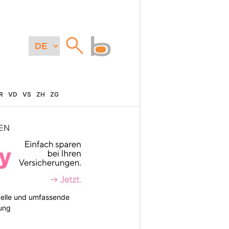
R
VD
VS
ZH
ZG
EN
duelle und umfassende
ung