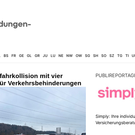
L
BS
FR
GE
GL
GR
JU
LU
NE
NW
OW
SG
SH
SO
SZ
TG
TI
U
ahrkollision mit vier
PUBLIREPORTAG
für Verkehrsbehinderungen
Simply: Ihre indivi
Versicherungsberat