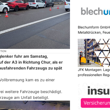
Blechumform GmbH: I
Metalldrücken, Feu
KTION
glenker fuhr am Samstag,
uf der A3 in Richtung Chur, als er
usfahrenden Fahrzeugs zu spät
JFK Montagen: Lage
professionellen Re
 Vollbremsung kam es zu einer
ei weitere Fahrzeuge beschädigt.
zeuge am Unfall beteiligt.